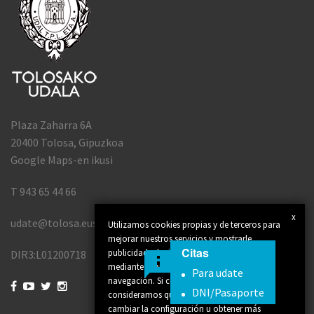
Plaza Zaharra 6A
20400 Tolosa, Gipuzkoa
Google Maps-en ikusi
T 943 65 44 66
x
udate@tolosa.eus
Utilizamos cookies propias y de terceros para
mejorar nuestros servicios y mostrarle
Citas
publicidad relacionada con sus preferencias
DIR3:L01200718
mediante el análisis de sus hábitos de
Para udate
navegación. Si continúa navegando,




DNI/Pasaporte
consideramos que acepta su uso. Puede
cambiar la configuración u obtener más