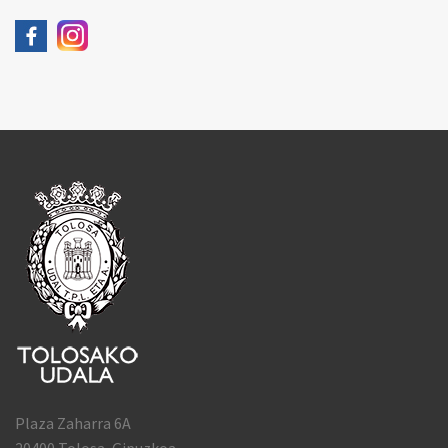
Plaza Zaharra 6A
20400 Tolosa, Gipuzkoa