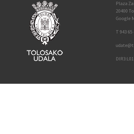
Plaza Za
20400 To
Google M
T 943 65 
udate@t
DIR3:L0