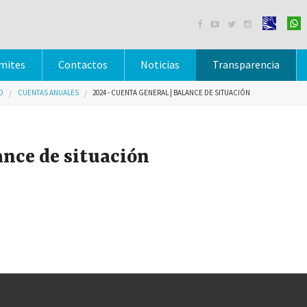




mites
Contactos
Noticias
Transparencia
O
CUENTAS ANUALES
2024 - CUENTA GENERAL | BALANCE DE SITUACIÓN
ance de situación