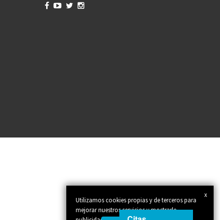




x
Utilizamos cookies propias y de terceros para
mejorar nuestros servicios y mostrarle
Citas
publicidad relacionada con sus preferencias