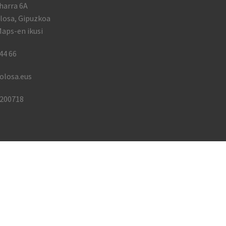
harra 6A
losa, Gipuzkoa
aps-en ikusi
44 66
olosa.eus
1200718