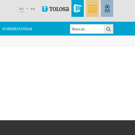
es
eu
Buscar
erabaki.tolosa
Formulario
de
búsqueda