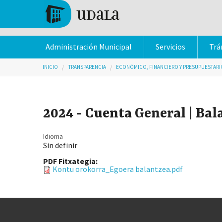
Pasar al contenido principal
Tolosa
Administración Municipal
Servicios
Trá
Usted está aquí
INICIO
TRANSPARENCIA
ECONÓMICO, FINANCIERO Y PRESUPUESTARI
2024 - Cuenta General | Bal
Idioma
Sin definir
PDF Fitxategia:
Kontu orokorra_Egoera balantzea.pdf