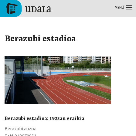
Pasar al contenido principal
MENÚ
Tolosa
Berazubi estadioa
Berazubi estadioa: 1923an eraikia
Berazubi auzoa