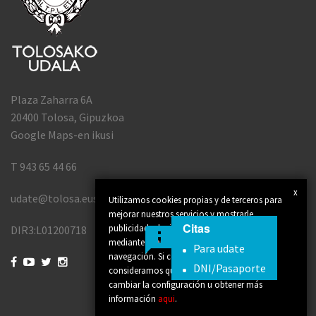
Plaza Zaharra 6A
20400 Tolosa, Gipuzkoa
Google Maps-en ikusi
T 943 65 44 66
x
udate@tolosa.eus
Utilizamos cookies propias y de terceros para
mejorar nuestros servicios y mostrarle
Citas
publicidad relacionada con sus preferencias
DIR3:L01200718
mediante el análisis de sus hábitos de
Para udate
navegación. Si continúa navegando,




DNI/Pasaporte
consideramos que acepta su uso. Puede
cambiar la configuración u obtener más
información
aqui
.