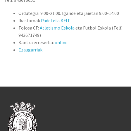
Telf. 943670051
Ordutegia: 9:00-21:00. Igande eta jaietan 9:00-14:00
Ikastaroak
Padel eta KFIT.
Tolosa CF:
Atletismo Eskola
eta Futbol Eskola (Telf.
943671749)
Kantxa erreserba:
online
Ezaugarriak