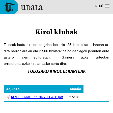
Pasar al contenido principal
MENÚ
Tolosa
Kirol klubak
Tolosak badu kirolerako grina berezia. 25 kirol elkarte lanean ari
dira harrobiarekin eta 2.500 kirolarik baino gehiagok jarduten dute
astero haien egituretan. Gainera, azken urteotan
erreferentziazko kirolari asko sortu dira.
TOLOSAKO KIROL ELKARTEAK
Adjunto
Tamaño
KIROL ELKARTEAK 2022-23 WEB.pdf
74.51 KB