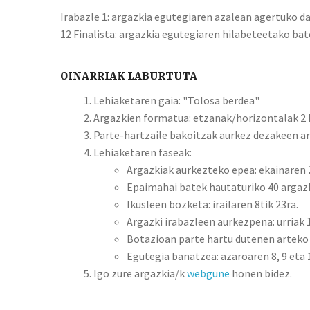
Irabazle 1: argazkia egutegiaren azalean agertuko da
12 Finalista: argazkia egutegiaren hilabeteetako bat
OINARRIAK LABURTUTA
Lehiaketaren gaia: "Tolosa berdea"
Argazkien formatua: etzanak/horizontalak 2 
Parte-hartzaile bakoitzak aurkez dezakeen arg
Lehiaketaren faseak:
Argazkiak aurkezteko epea: ekainaren 2
Epaimahai batek hautaturiko 40 argazki
Ikusleen bozketa: irailaren 8tik 23ra.
Argazki irabazleen aurkezpena: urriak 1
Botazioan parte hartu dutenen arteko s
Egutegia banatzea: azaroaren 8, 9 eta 
Igo zure argazkia/k
webgune
honen bidez.