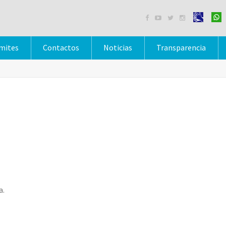




mites
Contactos
Noticias
Transparencia
a.