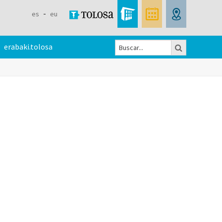
es
eu
Buscar
erabaki.tolosa
Formulario
de
búsqueda