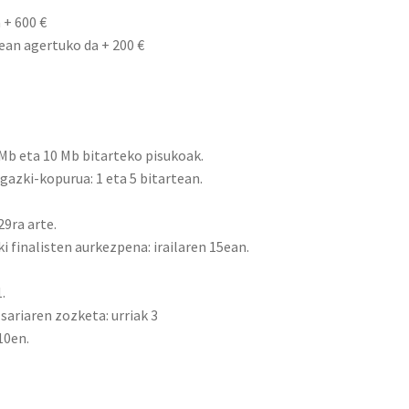
 + 600 €
ean agertuko da + 200 €
Mb eta 10 Mb bitarteko pisukoak.
azki-kopurua: 1 eta 5 bitartean.
9ra arte.
 finalisten aurkezpena: irailaren 15ean.
.
ariaren zozketa: urriak 3
10en.