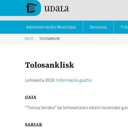
Pasar al contenido principal
Tolosa
Administración Municipal
Servicios
Trá
Usted está aquí
INICIO
TOLOSANKLISK
Tolosanklisk
Lehiaketa 2018.
Informazio guztia
GAIA
“Tolosa berdea” da lehiaketaren edizio honetako gai
SARIAK