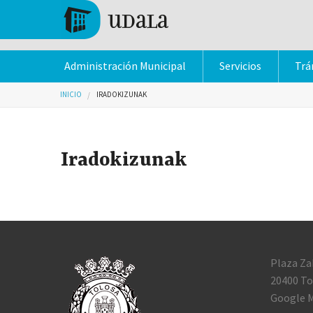
Pasar al contenido principal
Tolosa
Administración Municipal
Servicios
Trá
Usted está aquí
INICIO
IRADOKIZUNAK
Iradokizunak
Plaza Za
20400 To
Google M