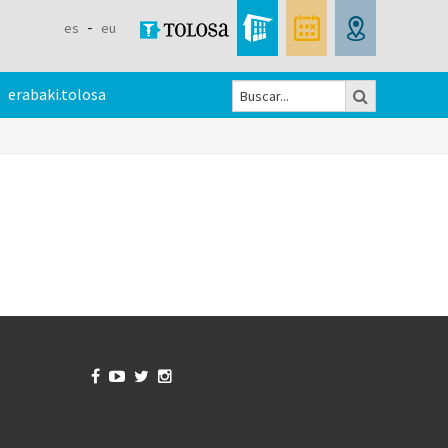
es
eu
Buscar
erabaki.tolosa
Formulario
de
búsqueda



