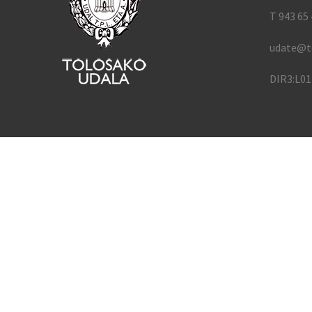
T 943 65 
udate@t
DIR3:L0