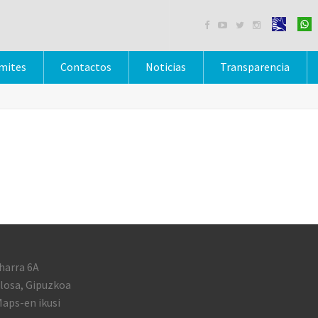




mites
Contactos
Noticias
Transparencia
harra 6A
losa, Gipuzkoa
aps-en ikusi