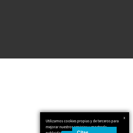
x
Utilizamos cookies propias y de terceros para
mejorar nuestros servicios y mostrarle
Citas
publicidad relacionada con sus preferencias