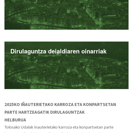
Dirulaguntza deialdiaren oinarriak
2025KO IÑAUTERIETAKO KARROZA ETA KONPARTSETAN
PARTE HARTZEAGATIK DIRULAGUNTZAK
HELBURUA
Tolosako Udalak inauterietako karroza eta konpartsetan parte