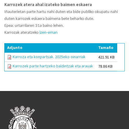
Karrozek atera ahal izateko baimen eskaera
Iñauterietan parte hartu nahi duten eta bide publiko okupatu nahi
duten karrozek eskaera baimena bete beharko dute.
Epea: urtarrilaren 31a baino lehen.
Karrozak ateratzeko
izen-eman
Adjunto
Tamaño
Karroza eta konpartsak. 2025eko oinarriak
421.91 KB
Karrozek parte hartzeko baldintzak eta arauak
78.86 KB