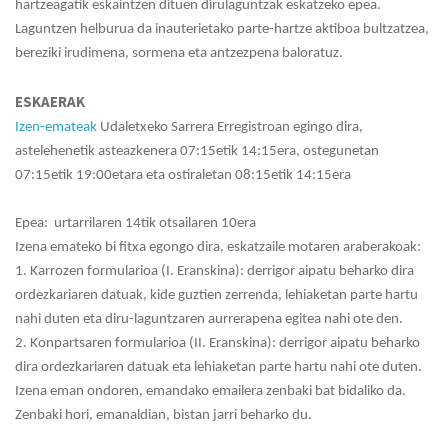
hartzeagatik eskaintzen dituen dirulaguntzak eskatzeko epea.
Laguntzen helburua da inauterietako parte-hartze aktiboa bultzatzea,
bereziki irudimena, sormena eta antzezpena baloratuz.
ESKAERAK
Izen-emateak
Udaletxeko Sarrera Erregistroan egingo dira,
astelehenetik asteazkenera 07:15etik 14:15era, ostegunetan
07:15etik 19:00etara eta ostiraletan 08:15etik 14:15era
Epea: urtarrilaren 14tik otsailaren 10era
Izena emateko bi fitxa egongo dira, eskatzaile motaren araberakoak:
1. Karrozen formularioa (I. Eranskina): derrigor aipatu beharko dira
ordezkariaren datuak, kide guztien zerrenda, lehiaketan parte hartu
nahi duten eta diru-laguntzaren aurrerapena egitea nahi ote den.
2. Konpartsaren formularioa (II. Eranskina): derrigor aipatu beharko
dira ordezkariaren datuak eta lehiaketan parte hartu nahi ote duten.
Izena eman ondoren, emandako emailera zenbaki bat bidaliko da.
Zenbaki hori, emanaldian, bistan jarri beharko du.