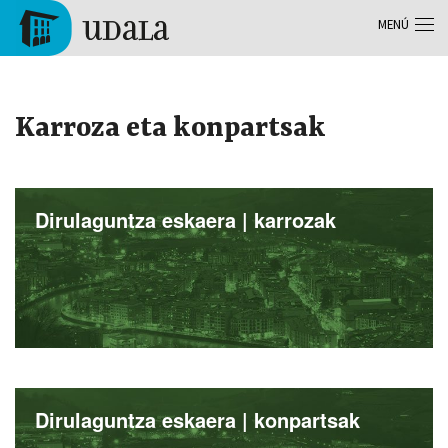
Pasar al contenido principal
MENÚ
Tolosa
Karroza eta konpartsak
Dirulaguntza eskaera | karrozak
Dirulaguntza eskaera | konpartsak