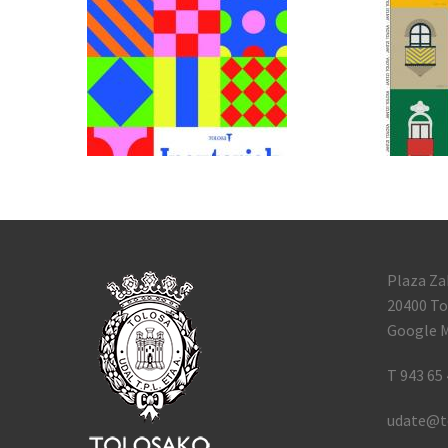
Plaza Za
20400 To
Google M
T 943 65 
udate@t