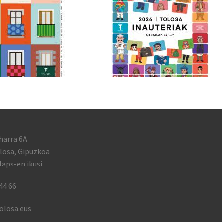
harra 6A
losa, Gipuzkoa
aps-en ikusi
44 66
olosa.eus