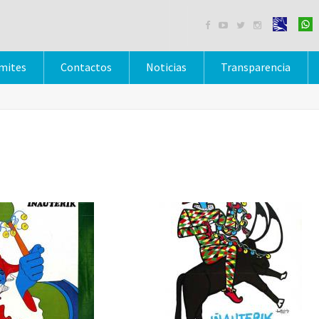




mites
Contactos
Noticias
Transparencia