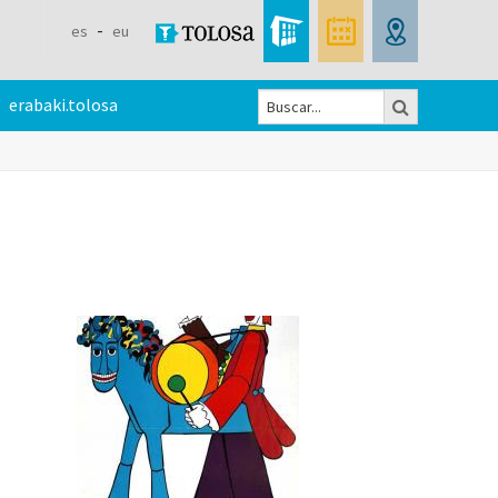
es
eu
Buscar
erabaki.tolosa
Formulario
de
búsqueda