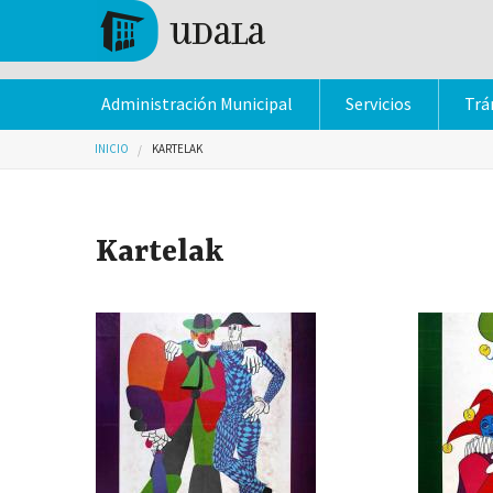
Pasar al contenido principal
Tolosa
Administración Municipal
Servicios
Trá
Usted está aquí
INICIO
KARTELAK
Kartelak