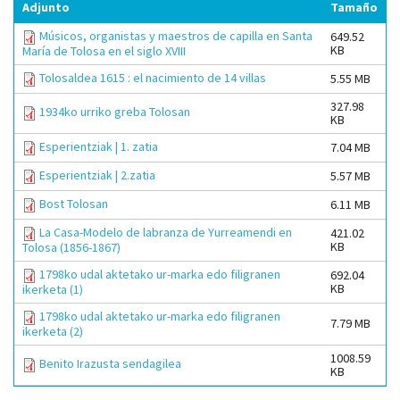
Adjunto
Tamaño
Músicos, organistas y maestros de capilla en Santa
649.52
KB
María de Tolosa en el siglo XVIII
Tolosaldea 1615 : el nacimiento de 14 villas
5.55 MB
327.98
1934ko urriko greba Tolosan
KB
Esperientziak | 1. zatia
7.04 MB
Esperientziak | 2.zatia
5.57 MB
Bost Tolosan
6.11 MB
La Casa-Modelo de labranza de Yurreamendi en
421.02
KB
Tolosa (1856-1867)
1798ko udal aktetako ur-marka edo filigranen
692.04
KB
ikerketa (1)
1798ko udal aktetako ur-marka edo filigranen
7.79 MB
ikerketa (2)
1008.59
Benito Irazusta sendagilea
KB