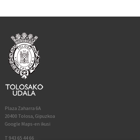
Plaza Zaharra 6A
20400 Tolosa, Gipuzkoa
Google Maps-en ikusi
T 943 65 44 66