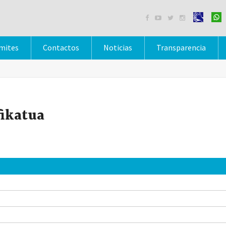




mites
Contactos
Noticias
Transparencia
fikatua