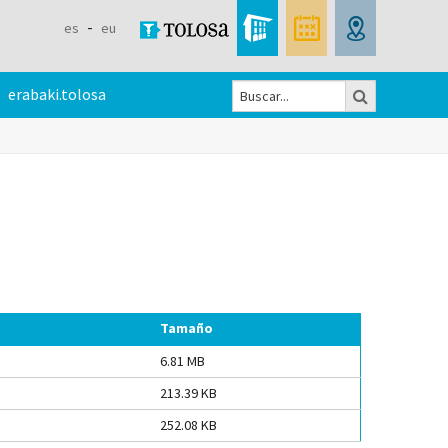
es
eu
Buscar
erabaki.tolosa
Formulario
de
búsqueda
Tamaño
6.81 MB
213.39 KB
252.08 KB