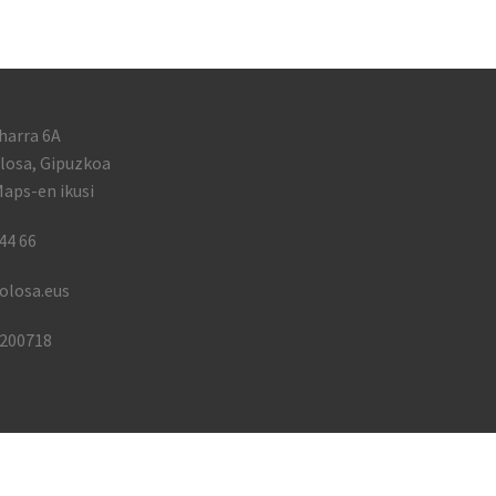
harra 6A
losa, Gipuzkoa
aps-en ikusi
44 66
olosa.eus
1200718