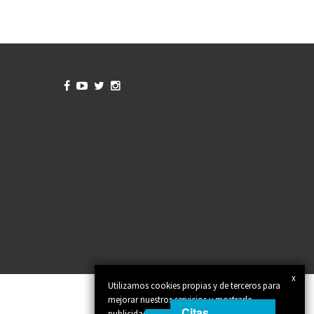




x
Utilizamos cookies propias y de terceros para
mejorar nuestros servicios y mostrarle
Citas
publicidad relacionada con sus preferencias