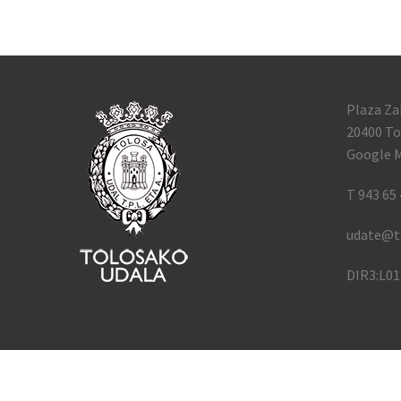
Plaza Za
20400 To
Google M
T 943 65 
udate@t
DIR3:L0