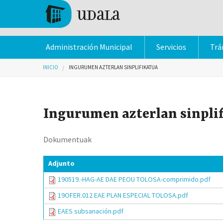
Pasar al contenido principal
Tolosa
Administración Municipal
Servicios
Trá
Usted está aquí
INICIO
INGURUMEN AZTERLAN SINPLIFIKATUA
Ingurumen azterlan sinpli
Dokumentuak
Adjunto
190519.-HAG-AE DAE PEOU TOLOSA-comprimido.pdf
19OFER.012 EAE PLAN ESPECIAL TOLOSA.pdf
EAES subsanación.pdf