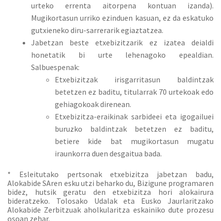
urteko errenta aitorpena kontuan izanda).
Mugikortasun urriko ezinduen kasuan, ez da eskatuko
gutxieneko diru-sarrerarik egiaztatzea.
Jabetzan beste etxebizitzarik ez izatea deialdi
honetatik bi urte lehenagoko epealdian.
Salbuespenak:
Etxebizitzak irisgarritasun baldintzak
betetzen ez baditu, titularrak 70 urtekoak edo
gehiagokoak direnean.
Etxebizitza-eraikinak sarbideei eta igogailuei
buruzko baldintzak betetzen ez baditu,
betiere kide bat mugikortasun mugatu
iraunkorra duen desgaitua bada.
* Esleitutako pertsonak etxebizitza jabetzan badu,
Alokabide SAren esku utzi beharko du, Bizigune programaren
bidez, hutsik geratu den etxebizitza hori alokairura
bideratzeko. Tolosako Udalak eta Eusko Jaurlaritzako
Alokabide Zerbitzuak aholkularitza eskainiko dute prozesu
osoan zehar.