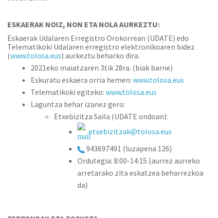
ESKAERAK NOIZ, NON ETA NOLA AURKEZTU:
Eskaerak Udalaren Erregistro Orokorrean (UDATE) edo
Telematikoki Udalaren erregistro elektronikoaren bidez
(
www.tolosa.eus
) aurkeztu beharko dira.
2021eko maiatzaren 3tik 28ra. (biak barne)
Eskuratu eskaera orria hemen:
www.tolosa.eus
Telematikoki egiteko:
www.tolosa.eus
Laguntza behar izanez gero:
Etxebizitza Saila (UDATE ondoan):
etxebizitzak@tolosa.eus
943697
491 (luzapena 126)
Ordutegia: 8:00-14:15 (aurrez aurreko
arretarako zita eskatzea beharrezkoa
da)