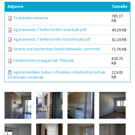
Adjunto
Tamaño
785.37
Zozketako emaitza
KB
Agaramundu 7 behin betiko onartuak.pdf
49.29 KB
Agaramundu 7 behin betiko baztertuak.pdf
42.24 KB
Onartu eta baztertuen behin-behineko zerrenda
73.76 KB
826.75
Etxebizitzen ezaugarriak. Planoak
KB
Agaramunduko babes ofizialeko etxebizitza hutsak
219.05
KB
betetzeko oinarriak.