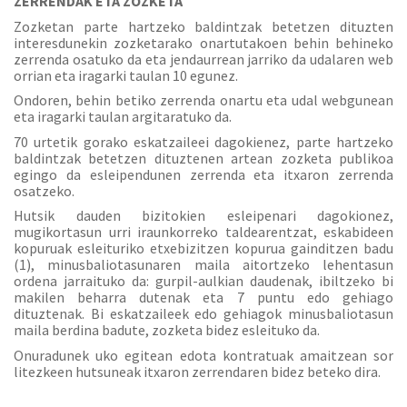
ZERRENDAK ETA ZOZKETA
Zozketan parte hartzeko baldintzak betetzen dituzten
interesdunekin zozketarako onartutakoen behin behineko
zerrenda osatuko da eta jendaurrean jarriko da udalaren web
orrian eta iragarki taulan 10 egunez.
Ondoren, behin betiko zerrenda onartu eta udal webgunean
eta iragarki taulan argitaratuko da.
70 urtetik gorako eskatzaileei dagokienez, parte hartzeko
baldintzak betetzen dituztenen artean zozketa publikoa
egingo da esleipendunen zerrenda eta itxaron zerrenda
osatzeko.
Hutsik dauden bizitokien esleipenari dagokionez,
mugikortasun urri iraunkorreko taldearentzat, eskabideen
kopuruak esleituriko etxebizitzen kopurua gainditzen badu
(1), minusbaliotasunaren maila aitortzeko lehentasun
ordena jarraituko da: gurpil-aulkian daudenak, ibiltzeko bi
makilen beharra dutenak eta 7 puntu edo gehiago
dituztenak. Bi eskatzaileek edo gehiagok minusbaliotasun
maila berdina badute, zozketa bidez esleituko da.
Onuradunek uko egitean edota kontratuak amaitzean sor
litezkeen hutsuneak itxaron zerrendaren bidez beteko dira.