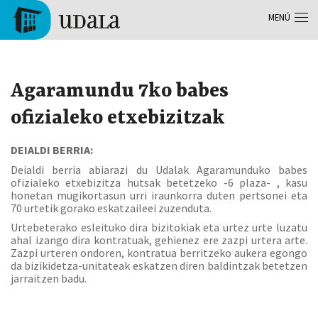
Pasar al contenido principal
MENÚ
Tolosa
Agaramundu 7ko babes
ofizialeko etxebizitzak
DEIALDI BERRIA:
Deialdi berria abiarazi du Udalak Agaramunduko babes
ofizialeko etxebizitza hutsak betetzeko -6 plaza- , kasu
honetan mugikortasun urri iraunkorra duten pertsonei eta
70 urtetik gorako eskatzaileei zuzenduta.
Urtebeterako esleituko dira bizitokiak eta urtez urte luzatu
ahal izango dira kontratuak, gehienez ere zazpi urtera arte.
Zazpi urteren ondoren, kontratua berritzeko aukera egongo
da bizikidetza-unitateak eskatzen diren baldintzak betetzen
jarraitzen badu.