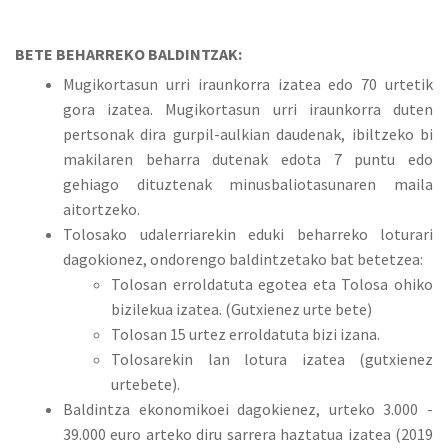
BETE BEHARREKO BALDINTZAK:
Mugikortasun urri iraunkorra izatea edo 70 urtetik
gora izatea. Mugikortasun urri iraunkorra duten
pertsonak dira gurpil-aulkian daudenak, ibiltzeko bi
makilaren beharra dutenak edota 7 puntu edo
gehiago dituztenak minusbaliotasunaren maila
aitortzeko.
Tolosako udalerriarekin eduki beharreko loturari
dagokionez, ondorengo baldintzetako bat betetzea:
Tolosan erroldatuta egotea eta Tolosa ohiko
bizilekua izatea. (Gutxienez urte bete)
Tolosan 15 urtez erroldatuta bizi izana.
Tolosarekin lan lotura izatea (gutxienez
urtebete).
Baldintza ekonomikoei dagokienez, urteko 3.000 -
39.000 euro arteko diru sarrera haztatua izatea (2019