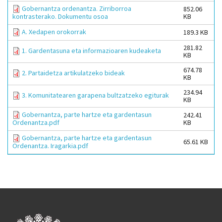
Gobernantza ordenantza. Zirriborroa
852.06
KB
kontrasterako. Dokumentu osoa
A. Xedapen orokorrak
189.3 KB
281.82
1. Gardentasuna eta informazioaren kudeaketa
KB
674.78
2. Partaidetza artikulatzeko bideak
KB
234.94
3. Komunitatearen garapena bultzatzeko egiturak
KB
Gobernantza, parte hartze eta gardentasun
242.41
KB
Ordenantza.pdf
Gobernantza, parte hartze eta gardentasun
65.61 KB
Ordenantza. Iragarkia.pdf