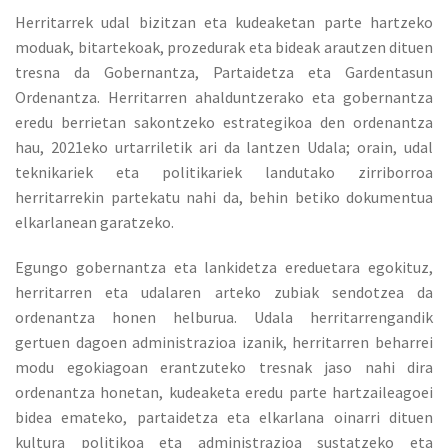
Herritarrek udal bizitzan eta kudeaketan parte hartzeko
moduak, bitartekoak, prozedurak eta bideak arautzen dituen
tresna da Gobernantza, Partaidetza eta Gardentasun
Ordenantza. Herritarren ahalduntzerako eta gobernantza
eredu berrietan sakontzeko estrategikoa den ordenantza
hau, 2021eko urtarriletik ari da lantzen Udala; orain, udal
teknikariek eta politikariek landutako zirriborroa
herritarrekin partekatu nahi da, behin betiko dokumentua
elkarlanean garatzeko.
Egungo gobernantza eta lankidetza ereduetara egokituz,
herritarren eta udalaren arteko zubiak sendotzea da
ordenantza honen helburua. Udala herritarrengandik
gertuen dagoen administrazioa izanik, herritarren beharrei
modu egokiagoan erantzuteko tresnak jaso nahi dira
ordenantza honetan, kudeaketa eredu parte hartzaileagoei
bidea emateko, partaidetza eta elkarlana oinarri dituen
kultura politikoa eta administrazioa sustatzeko eta