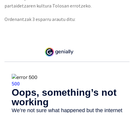
partaidetzaren kultura Tolosan errotzeko.
Ordenantzak 3 esparru arautu ditu: