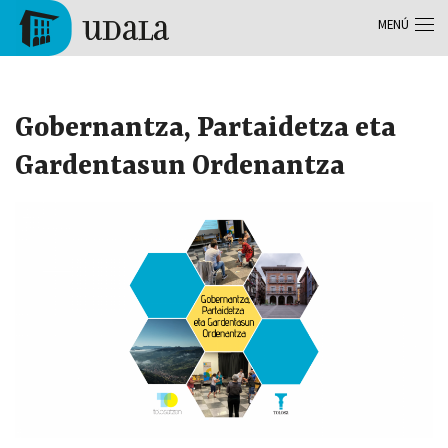
Pasar al contenido principal
MENÚ
Tolosa
Gobernantza, Partaidetza eta
Gardentasun Ordenantza