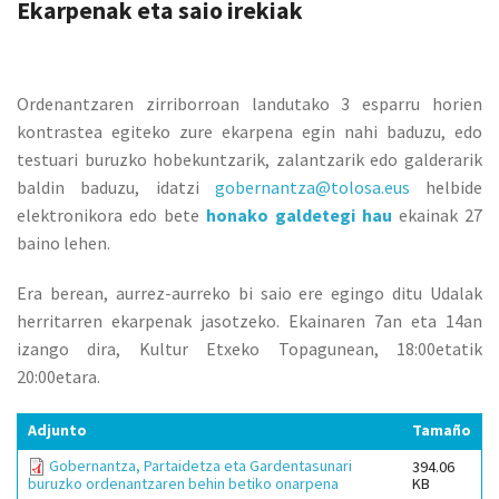
Ekarpenak eta saio irekiak
Ordenantzaren zirriborroan landutako 3 esparru horien
kontrastea egiteko zure ekarpena egin nahi baduzu, edo
testuari buruzko hobekuntzarik, zalantzarik edo galderarik
baldin baduzu, idatzi
gobernantza@tolosa.eus
helbide
elektronikora edo bete
honako galdetegi hau
ekainak 27
baino lehen.
Era berean, aurrez-aurreko bi saio ere egingo ditu Udalak
herritarren ekarpenak jasotzeko. Ekainaren 7an eta 14an
izango dira, Kultur Etxeko Topagunean, 18:00etatik
20:00etara.
Adjunto
Tamaño
Gobernantza, Partaidetza eta Gardentasunari
394.06
KB
buruzko ordenantzaren behin betiko onarpena