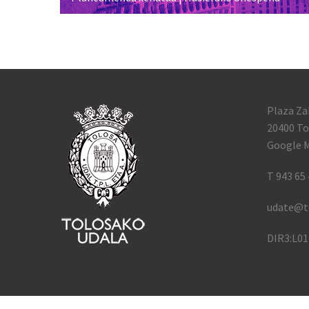
Plaza Za
20400 To
Google M
T 943 65 
udate@t
DIR3:L0