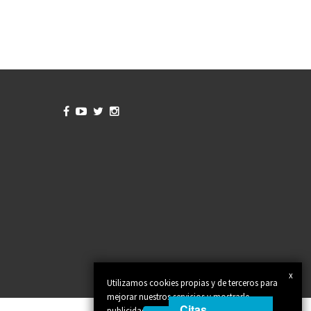




x
Utilizamos cookies propias y de terceros para
mejorar nuestros servicios y mostrarle
Citas
publicidad relacionada con sus preferencias