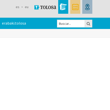
es
eu
Buscar
erabaki.tolosa
Formulario
de
búsqueda