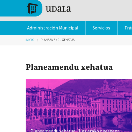
Pasar al contenido principal
Tolosa
Administración Municipal
Servicios
Trá
Usted está aquí
INICIO
PLANEAMENDU XEHATUA
Planeamendu xehatua
Planeamendu xehatua | Hasierako onespena