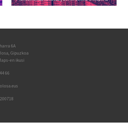
harra 6A
losa, Gipuzkoa
aps-en ikusi
44 66
olosa.eus
1200718