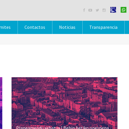




mites
Contactos
Noticias
Transparencia
Planeamendu xehatua | Behin betiko onespena