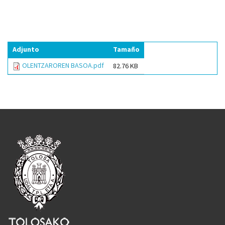
Adjunto
Tamaño
OLENTZAROREN BASOA.pdf
82.76 KB