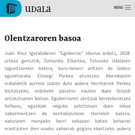
Pasar al contenido principal
MENÚ
Tolosa
Olentzaroren basoa
Juan Kruz Igerabideren "Eguberria" liburua ardatz, 2018.
urteaz geroztik, Zumardia Elkartea, Tolosako Udalaren
laguntzarekin batera, buru-belarri aritzen da Gabon
egunetarako Elosegi Parkea atontzen. Abenduaren
erdialdetik aurrera izaten dute aukera herritarrek Parkea
bisitatzeko, ordubete pasatxo irauten duen ibilaldi
antzeztuaren baitan. Eguberriaren zentzua berreskuratzea
helburu, eguzkiak neguko solstizioan duen lekua
nabarmentzen da kontakizunean. Horrekin batera,
naturaren menpeko herri nekazari baten beharrei
erantzuten dien usadio zaharrak gogora ekartzeko aukera