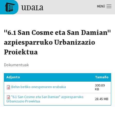
Pasar al contenido principal
MENÚ
Tolosa
"6.1 San Cosme eta San Damian"
azpiesparruko Urbanizazio
Proiektua
Dokumentuak
Adjunto
Tamaño
300.89
Behin betiko onespenaren erabakia
KB
"6.1 San Cosme eta San Damian" azpiesparruko
28.45 MB
Urbanizazio Proiektua