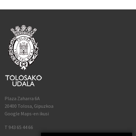
Plaza Zaharra 6A
20400 Tolosa, Gipuzkoa
Google Maps-en ikusi
T 943 65 44 66