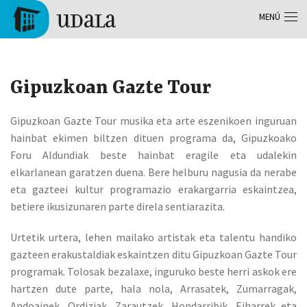
Pasar al contenido principal
MENÚ
Tolosa
Gipuzkoan Gazte Tour
Gipuzkoan Gazte Tour musika eta arte eszenikoen inguruan
hainbat ekimen biltzen dituen programa da, Gipuzkoako
Foru Aldundiak beste hainbat eragile eta udalekin
elkarlanean garatzen duena. Bere helburu nagusia da nerabe
eta gazteei kultur programazio erakargarria eskaintzea,
betiere ikusizunaren parte direla sentiarazita.
Urtetik urtera, lehen mailako artistak eta talentu handiko
gazteen erakustaldiak eskaintzen ditu Gipuzkoan Gazte Tour
programak. Tolosak bezalaxe, inguruko beste herri askok ere
hartzen dute parte, hala nola, Arrasatek, Zumarragak,
Andoainek, Ordiziak, Zarautzek, Hondarribik, Eibarrek eta