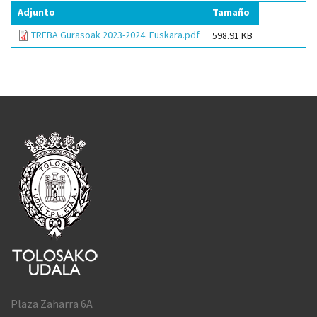
Adjunto
Tamaño
TREBA Gurasoak 2023-2024. Euskara.pdf
598.91 KB
Plaza Zaharra 6A