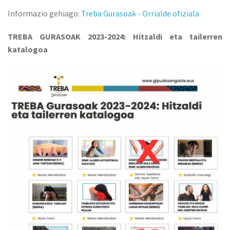
Informazio gehiago:
Treba Gurasoak - Orrialde ofiziala
TREBA GURASOAK 2023-2024: Hitzaldi eta tailerren
katalogoa