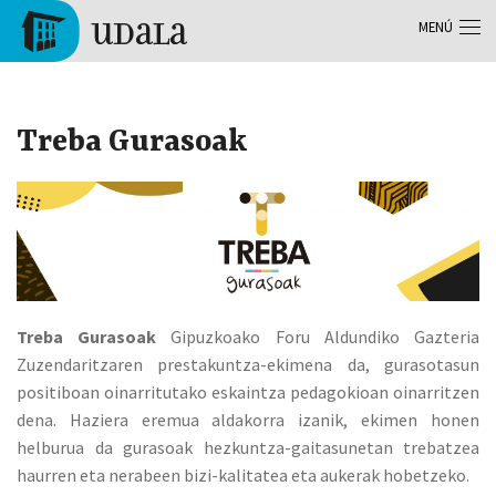
Pasar al contenido principal
MENÚ
Tolosa
Treba Gurasoak
Treba Gurasoak
Gipuzkoako Foru Aldundiko Gazteria
Zuzendaritzaren prestakuntza-ekimena da, gurasotasun
positiboan oinarritutako eskaintza pedagokioan oinarritzen
dena. Haziera eremua aldakorra izanik, ekimen honen
helburua da gurasoak hezkuntza-gaitasunetan trebatzea
haurren eta nerabeen bizi-kalitatea eta aukerak hobetzeko.