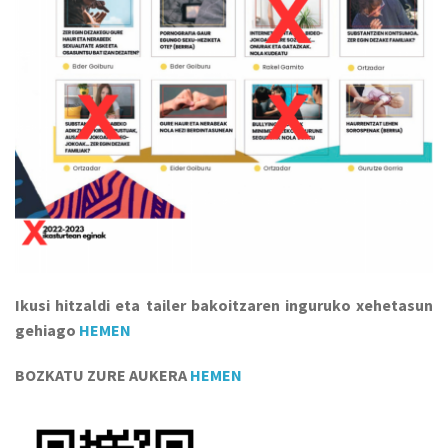
Ikusi hitzaldi eta tailer bakoitzaren inguruko xehetasun
gehiago
HEMEN
BOZKATU ZURE AUKERA
HEMEN