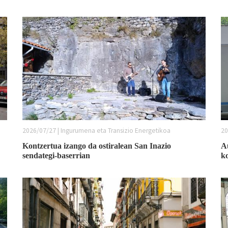
2026/07/27 | Ingurumena eta Transizio Energetikoa
20
Kontzertua izango da ostiralean San Inazio
A
sendategi-baserrian
k