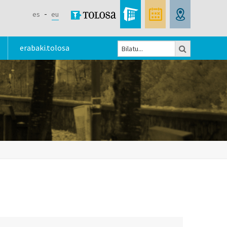
es
eu
Bilatu
erabaki.tolosa
Bilaketa
formularioa