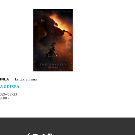
INEA
Leidor zinema
A ODISEA
026-08-23
9:00 -