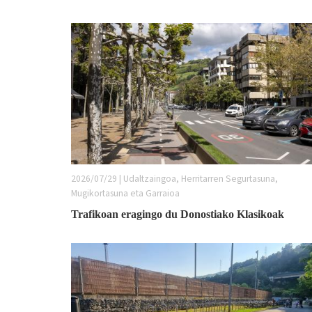
2026/07/29 | Udaltzaingoa, Herritarren Segurtasuna,
Mugikortasuna eta Garraioa
Trafikoan eragingo du Donostiako Klasikoak