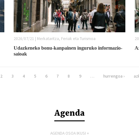
2026/07/21 | Merkataritza, Feriak eta Turismoa
20
Udazkeneko bonu-kanpainen inguruko informazio-
A
saioak
2
3
4
5
6
7
8
9
…
hurrengoa ›
az
Agenda
AGENDA OSOA IKUSI +