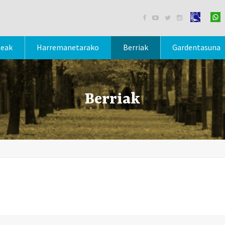




teak
Harremanetarako
Berriak
Gardentasuna
Berriak