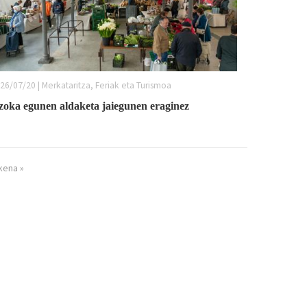
26/07/20 | Merkataritza, Feriak eta Turismoa
zoka egunen aldaketa jaiegunen eraginez
kena »