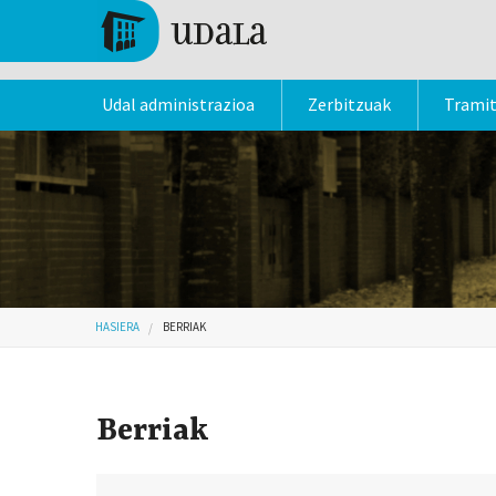
Skip to main content
Tolosa
Udal administrazioa
Zerbitzuak
Trami
Hemen zaude
HASIERA
BERRIAK
Berriak