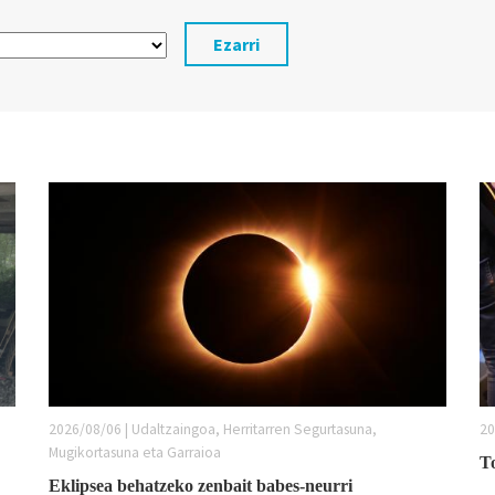
Ezarri
2026/08/06 | Udaltzaingoa, Herritarren Segurtasuna,
20
Mugikortasuna eta Garraioa
T
Eklipsea behatzeko zenbait babes-neurri