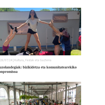
26/07/24 | Kultura, Festak eta Gazteria
uzolandegiak: bizikidetza eta komunitatearekiko
onpromisoa