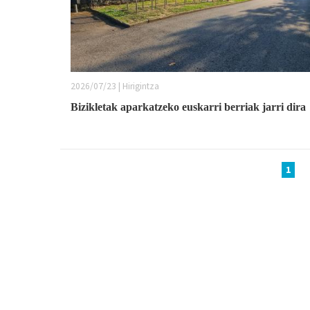
2026/07/23 | Hirigintza
Bizikletak aparkatzeko euskarri berriak jarri dira
Orriak
1