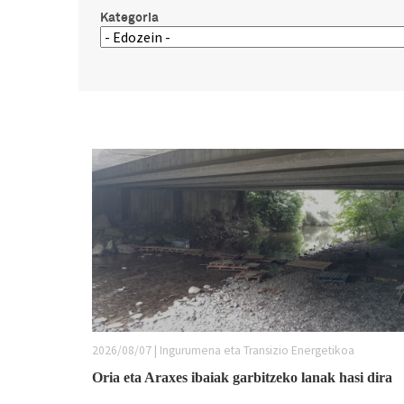
Kategoria
2026/08/07 | Ingurumena eta Transizio Energetikoa
Oria eta Araxes ibaiak garbitzeko lanak hasi dira