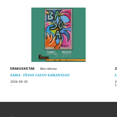
ERAKUSKETAK
Z
Hiru taberna
SAMA- IÑIGO CALVO SAMANIEGO
L
2026-08-20
2
-
1