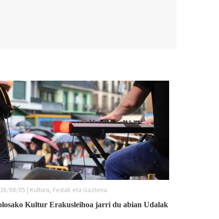
26/08/05 | Kultura, Festak eta Gazteria
olosako Kultur Erakusleihoa jarri du abian Udalak