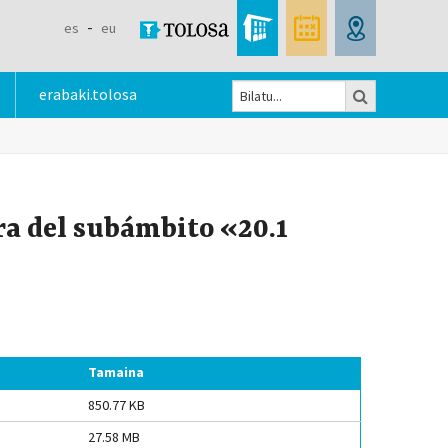
es
eu
Bilatu
erabaki.tolosa
Bilaketa
formularioa
a del subámbito «20.1
Tamaina
850.77 KB
27.58 MB