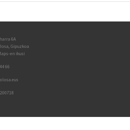
harra 6A
losa, Gipuzkoa
aps-en ikusi
44 66
olosa.eus
1200718