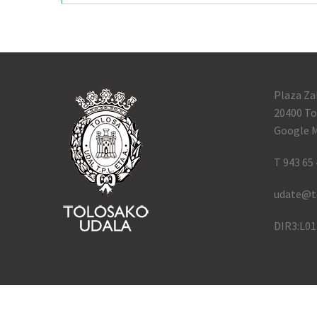
Plaza Za
20400 To
Google M
T 943 65 
udate@t
DIR3:L0