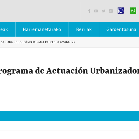




teak
Harremanetarako
Berriak
Gardentasuna
ZADORA DEL SUBÁMBITO «20.1 PAPELERA AMAROTZ»
Programa de Actuación Urbanizador