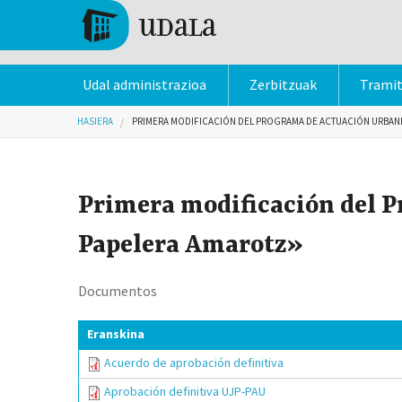
Skip to main content
Tolosa
Udal administrazioa
Zerbitzuak
Trami
Hemen zaude
HASIERA
PRIMERA MODIFICACIÓN DEL PROGRAMA DE ACTUACIÓN URBANI
Primera modificación del 
Papelera Amarotz»
Documentos
Eranskina
Acuerdo de aprobación definitiva
Aprobación definitiva UJP-PAU