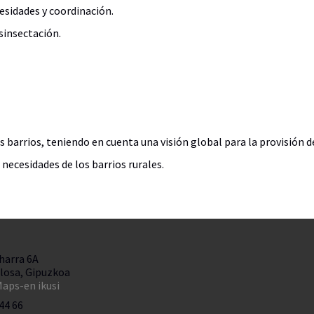
esidades y coordinación.
esinsectación.
s barrios, teniendo en cuenta una visión global para la provisión de
necesidades de los barrios rurales.
harra 6A
losa, Gipuzkoa
aps-en ikusi
44 66