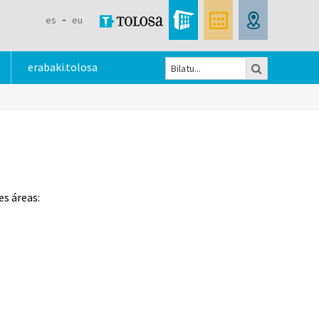
es
eu
Bilatu
erabaki.tolosa
Bilaketa
formularioa
es áreas: