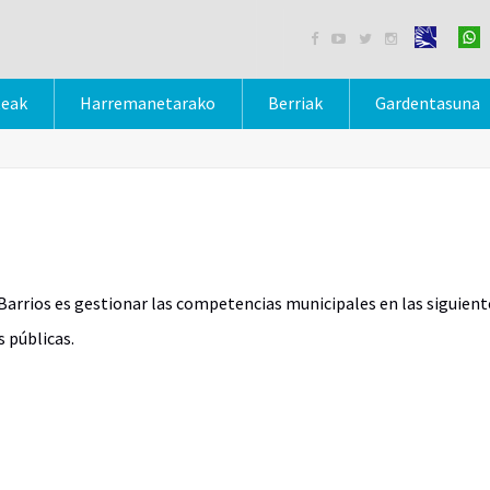




teak
Harremanetarako
Berriak
Gardentasuna
y Barrios es gestionar las competencias municipales en las siguient
s públicas.