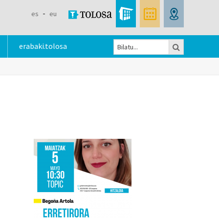
es
eu
Bilatu
erabaki.tolosa
Bilaketa
formularioa