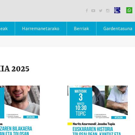




teak
Harremanetarako
Berriak
Gardentasuna
IA 2025