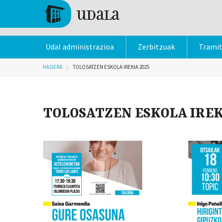
Skip to main content
Tolosa
Udal administrazioa
Zerbitzuak
Trami
Hemen zaude
HASIERA
TOLOSATZEN ESKOLA IREKIA 2025
TOLOSATZEN ESKOLA IREK