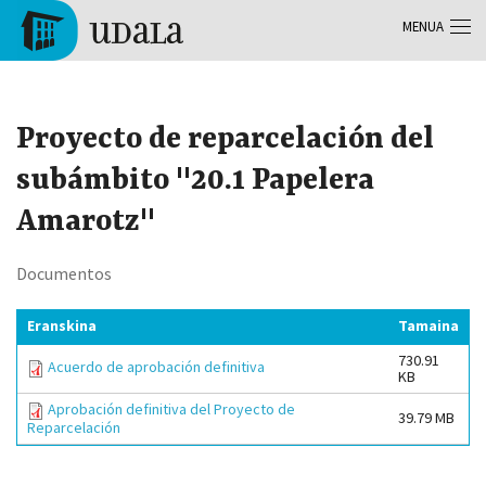
Skip to main content
MENUA
Tolosa
Proyecto de reparcelación del
subámbito "20.1 Papelera
Amarotz"
Documentos
Eranskina
Tamaina
730.91
Acuerdo de aprobación definitiva
KB
Aprobación definitiva del Proyecto de
39.79 MB
Reparcelación