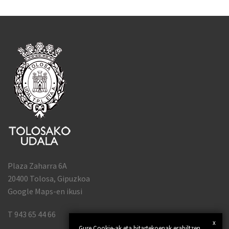
Plaza Zaharra 6A
20400 Tolosa, Gipuzkoa
Google Maps-en ikusi
T 943 65 44 66
x
Gure Cookie-ak eta bitartekoenak erabiltzen