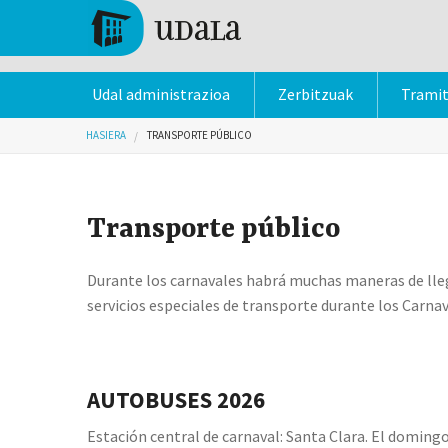
Skip to main content
Tolosa
Udal administrazioa
Zerbitzuak
Trami
Hemen zaude
HASIERA
TRANSPORTE PÚBLICO
Transporte público
Durante los carnavales habrá muchas maneras de llega
servicios especiales de transporte durante los Carnav
AUTOBUSES 2026
Estación central de carnaval: Santa Clara. El domingo,