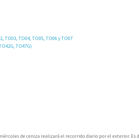
02, TO03, TO04, TO05, TO06 y TO07
, TO42G, TO47G)
rcoles de ceniza realizará el recorrido diario por el exterior. Es d