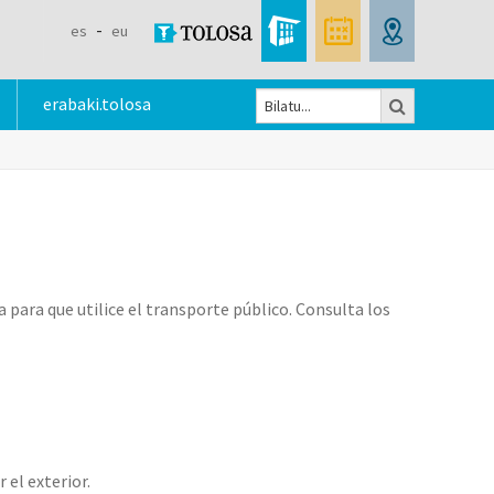
es
eu
Bilatu
erabaki.tolosa
Bilaketa
formularioa
para que utilice el transporte público. Consulta los
 el exterior.