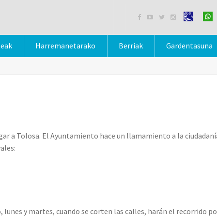




teak
Harremanetarako
Berriak
Gardentasuna
r a Tolosa. El Ayuntamiento hace un llamamiento a la ciudadanía 
ales:
 lunes y martes, cuando se corten las calles, harán el recorrido por