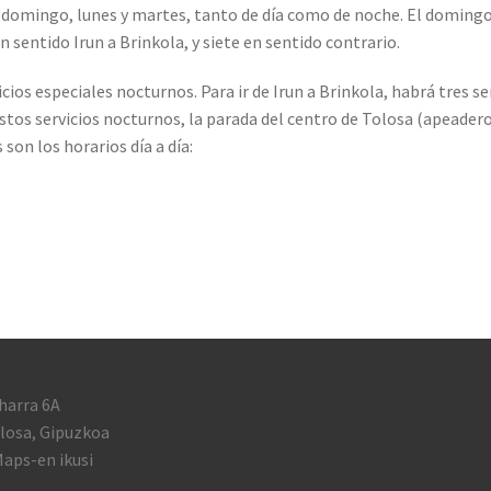
l domingo, lunes y martes, tanto de día como de noche. El domingo
n sentido Irun a Brinkola, y siete en sentido contrario.
os especiales nocturnos. Para ir de Irun a Brinkola, habrá tres ser
e estos servicios nocturnos, la parada del centro de Tolosa (apeader
 son los horarios día a día:
harra 6A
losa, Gipuzkoa
aps-en ikusi