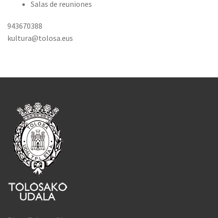
Salas de reuniones
943670388
kultura@tolosa.eus