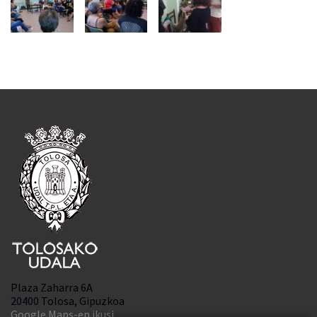
Plaza Zaharra 6A
20400 Tolosa, Gipuzkoa
Google Maps-en ikusi