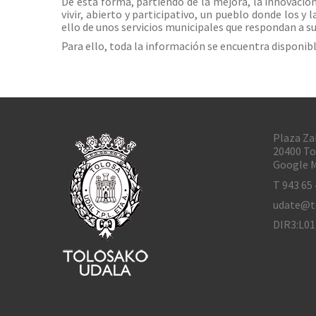
De esta forma, partiendo de la mejora, la innovación
vivir, abierto y participativo, un pueblo donde los y
ello de unos servicios municipales que respondan a su
Para ello, toda la información se encuentra disponibl
Plaza Za
20400 To
Google M
T 943 65 
udate@t
DIR3:L0