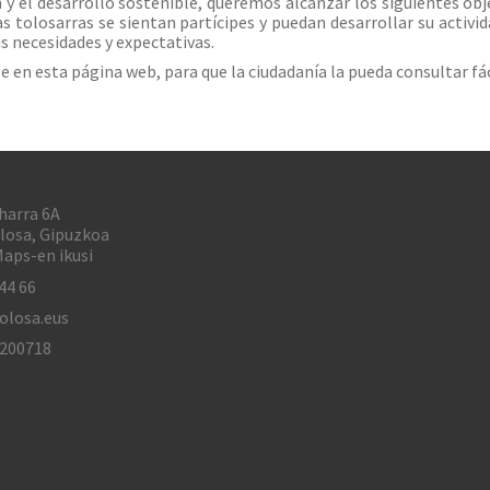
 y el desarrollo sostenible, queremos alcanzar los siguientes ob
 las tolosarras se sientan partícipes y puedan desarrollar su activi
s necesidades y expectativas.
e en esta página web, para que la ciudadanía la pueda consultar f
harra 6A
losa, Gipuzkoa
aps-en ikusi
44 66
olosa.eus
1200718