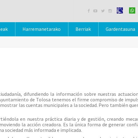




teak
Harremanetarako
Berriak
Gardentasuna
udadanía, difundiendo la información sobre nuestras actuacion
el Ayuntamiento de Tolosa tenemos el firme compromiso de impuls
 de mostrar las cuentas municipales a la sociedad. Pero también qu
rtiéndola en nuestra práctica diaria y de gestión, creando mec
oviendo la acción creadora. Es la única forma de generar confia
 una sociedad más informada e implicada.