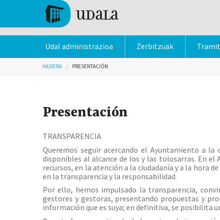
Skip to main content
Tolosa
Udal administrazioa
Zerbitzuak
Trami
Hemen zaude
HASIERA
PRESENTACIÓN
Presentación
TRANSPARENCIA
Queremos seguir acercando el Ayuntamiento a la ci
disponibles al alcance de los y las tolosarras. En 
recursos, en la atención a la ciudadanía y a la hora
en la transparencia y la responsabilidad.
Por ello, hemos impulsado la transparencia, convi
gestores y gestoras, presentando propuestas y prom
información que es suya; en definitiva, se posibilita