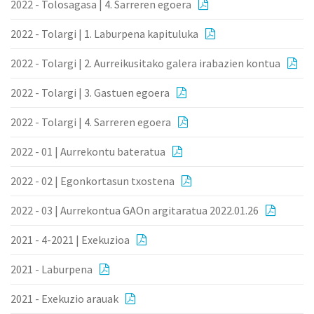
2022 - Tolosagasa | 4. Sarreren egoera
2022 - Tolargi | 1. Laburpena kapituluka
2022 - Tolargi | 2. Aurreikusitako galera irabazien kontua
2022 - Tolargi | 3. Gastuen egoera
2022 - Tolargi | 4. Sarreren egoera
2022 - 01 | Aurrekontu bateratua
2022 - 02 | Egonkortasun txostena
2022 - 03 | Aurrekontua GAOn argitaratua 2022.01.26
2021 - 4-2021 | Exekuzioa
2021 - Laburpena
2021 - Exekuzio arauak