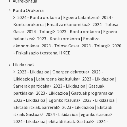
Aurrekontua
Kontu Orokorra
2024 - Kontu orokorra | Egoera balantzea
2024 -
Kontu orokorra | Emaitza ekonomikoa
2024 - Tolosa
Gasa
2024 - Tolargi
2023 - Kontu orokorra | Egoera
balantzea
2023 - Kontu orokorra | Emaitza
ekonomikoa
2023 - Tolosa Gasa
2023 - Tolargi
2020
- Fiskalizazio txostena, HKEE
Likidazioak
2023 - Likidazioa | Onarpen dekretua
2023 -
Likidazioa | Laburpena kapituluka
2023 - Likidazioa |
Sarrerak partidaka
2023 - Likidazioa | Gastuak
partidaka
2023 - Likidazioa | Gastuak programaka
2023 - Likidazioa | Egonkortasuna
2023 - Likidazioa |
Ekitaldi itxiak. Sarrerak
2023 - Likidazioa | Ekitaldi
itxiak. Gastuak
2024 - Likidazioa | egonkortasuna
2024 - Likidazioa | ekitaldi itxiak. Gastuak
2024 -