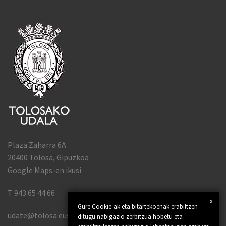
Plaza Zaharra 6A
20400 Tolosa, Gipuzkoa
Google Maps-en ikusi
T 943 65 44 66
x
Gure Cookie-ak eta bitartekoenak erabiltzen
udate@tolosa.eus
ditugu nabigazio zerbitzua hobetu eta