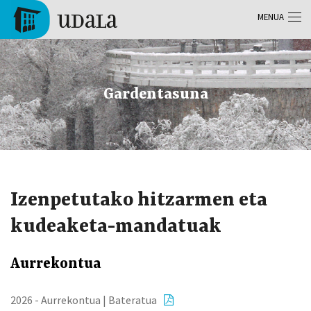
Skip to main content
MENUA
Tolosa
Gardentasuna
Izenpetutako hitzarmen eta
kudeaketa-mandatuak
Aurrekontua
2026 - Aurrekontua | Bateratua