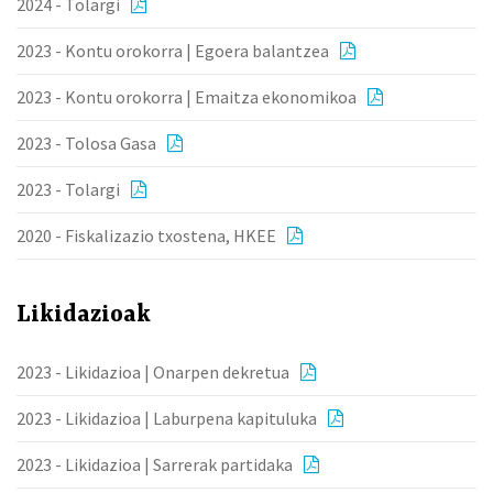
2024 - Tolargi
2023 - Kontu orokorra | Egoera balantzea
2023 - Kontu orokorra | Emaitza ekonomikoa
2023 - Tolosa Gasa
2023 - Tolargi
2020 - Fiskalizazio txostena, HKEE
Likidazioak
2023 - Likidazioa | Onarpen dekretua
2023 - Likidazioa | Laburpena kapituluka
2023 - Likidazioa | Sarrerak partidaka