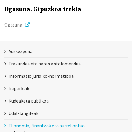
Ogasuna. Gipuzkoa irekia
Ogasuna
Aurkezpena
Erakundea eta haren antolamendua
Informazio juridiko-normatiboa
Iragarkiak
Kudeaketa publikoa
Udal-langileak
Ekonomia, finantzak eta aurrekontua