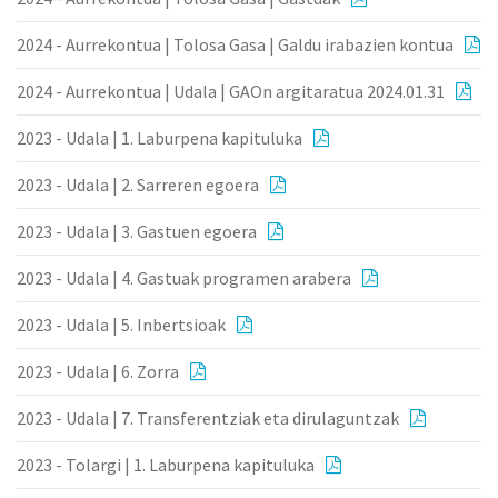
2024 - Aurrekontua | Tolosa Gasa | Galdu irabazien kontua
2024 - Aurrekontua | Udala | GAOn argitaratua 2024.01.31
2023 - Udala | 1. Laburpena kapituluka
2023 - Udala | 2. Sarreren egoera
2023 - Udala | 3. Gastuen egoera
2023 - Udala | 4. Gastuak programen arabera
2023 - Udala | 5. Inbertsioak
2023 - Udala | 6. Zorra
2023 - Udala | 7. Transferentziak eta dirulaguntzak
2023 - Tolargi | 1. Laburpena kapituluka