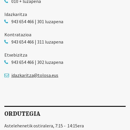
010 + luzapena
Idazkaritza
943 654 466 | 301 luzapena
Kontratazioa
943 654 466 | 311 luzapena
Etxebizitza
943 654 466 | 302 luzapena
idazkaritza@tolosa.eus
ORDUTEGIA
Astelehenetik ostiralera, 7:15 - 14:15era