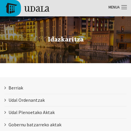
Skip to main content
MENUA
Tolosa
Idazkaritza
Berriak
Udal Ordenantzak
Udal Plenoetako Aktak
Gobernu batzarreko aktak