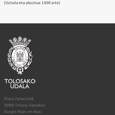
(Uztaila eta abuztua: 14:00 arte)
Plaza Zaharra 6A
20400 Tolosa, Gipuzkoa
Google Maps-en ikusi