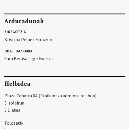
Arduradunak
ZINEGOTZIA
Kristina Pelaez Errazkin
UDAL IDAZKARIA
Sara Berasategui Fuertes
Helbidea
Plaza Zaharra 6A (Eraikuntza administratiboa)
3. solairua
3.1. atea
Tolosatik