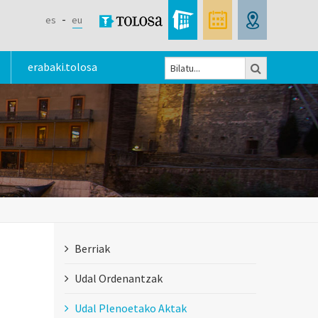
es
eu
Bilatu
erabaki.tolosa
Bilaketa
formularioa
Berriak
Udal Ordenantzak
Udal Plenoetako Aktak