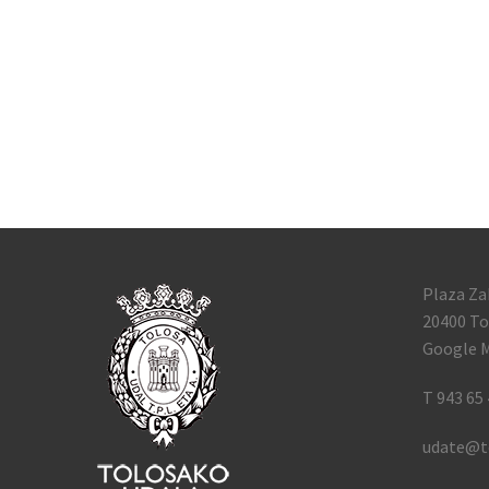
Plaza Za
20400 To
Google M
T 943 65 
udate@t