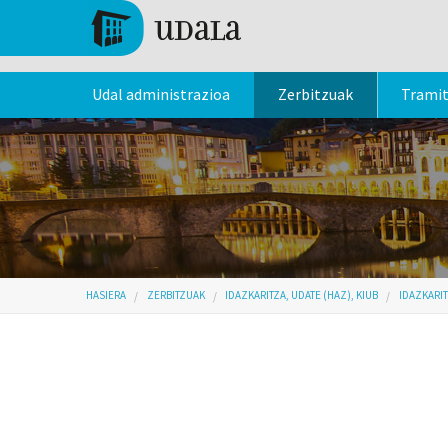
Skip to main content
Tolosa
Udal administrazioa
Zerbitzuak
Trami
Hemen zaude
HASIERA
ZERBITZUAK
IDAZKARITZA, UDATE (HAZ), KIUB
IDAZKARI