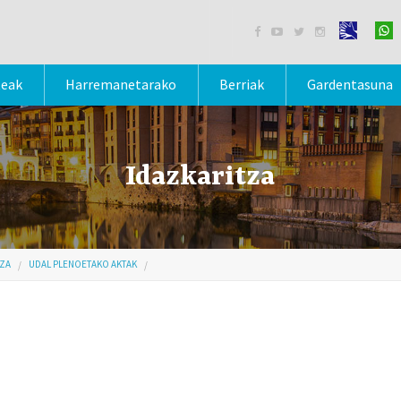




teak
Harremanetarako
Berriak
Gardentasuna
Idazkaritza
TZA
UDAL PLENOETAKO AKTAK