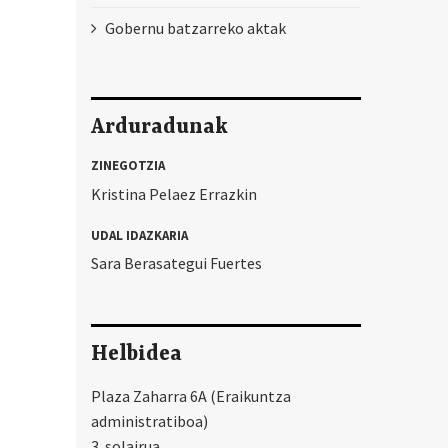
Gobernu batzarreko aktak
Arduradunak
ZINEGOTZIA
Kristina Pelaez Errazkin
UDAL IDAZKARIA
Sara Berasategui Fuertes
Helbidea
Plaza Zaharra 6A (Eraikuntza
administratiboa)
3. solairua