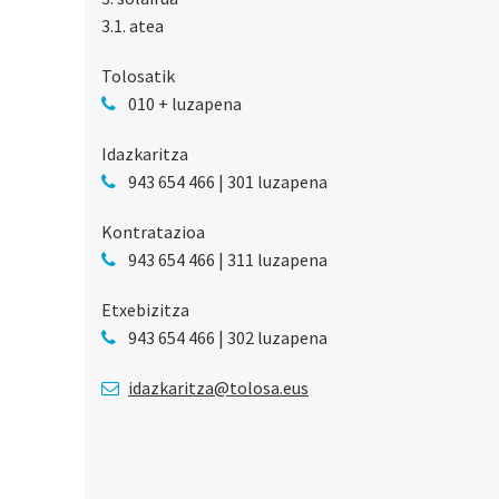
3.1. atea
Tolosatik
010 + luzapena
Idazkaritza
943 654 466 | 301 luzapena
Kontratazioa
943 654 466 | 311 luzapena
Etxebizitza
943 654 466 | 302 luzapena
idazkaritza@tolosa.eus