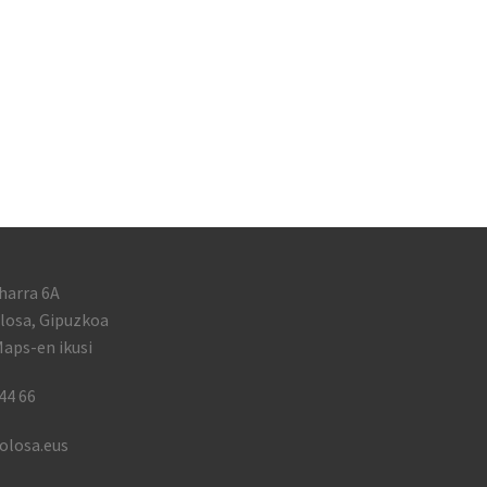
harra 6A
losa, Gipuzkoa
aps-en ikusi
44 66
olosa.eus