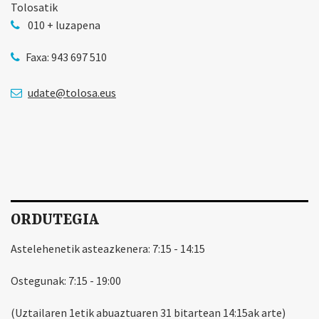
Tolosatik
010 + luzapena
Faxa: 943 697 510
udate@tolosa.eus
ORDUTEGIA
Astelehenetik asteazkenera: 7:15 - 14:15
Ostegunak: 7:15 - 19:00
(Uztailaren 1etik abuaztuaren 31 bitartean 14:15ak arte)