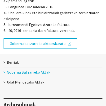
ekipamenduagatik.
3.- Langunea Tolosaldean 2016
4.- Udal eraikinak eta hiri altzariak garbitzeko zerbitzuaren
esleipena.
5.- Iurreamendi Egoitza: Azaroko faktura.
6.- 40/2016 zenbakia duen faktura-zerrenda.
Gobernu batzarreko akta eskuratu
Berriak
Gobernu Batzarreko Aktak
Udal Plenoetako Aktak
Arduradunak