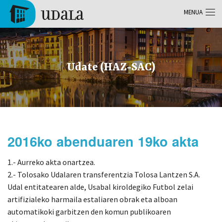
Skip to main content
MENUA
Tolosa
Udate (HAZ-SAC)
2016ko abenduaren 19ko akta
1.- Aurreko akta onartzea.
2.- Tolosako Udalaren transferentzia Tolosa Lantzen S.A.
Udal entitatearen alde, Usabal kiroldegiko Futbol zelai
artifizialeko harmaila estaliaren obrak eta alboan
automatikoki garbitzen den komun publikoaren