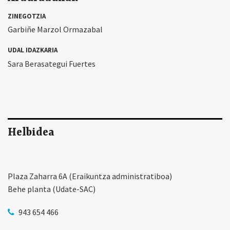
ZINEGOTZIA
Garbiñe Marzol Ormazabal
UDAL IDAZKARIA
Sara Berasategui Fuertes
Helbidea
Plaza Zaharra 6A (Eraikuntza administratiboa)
Behe planta (Udate-SAC)
943 654 466