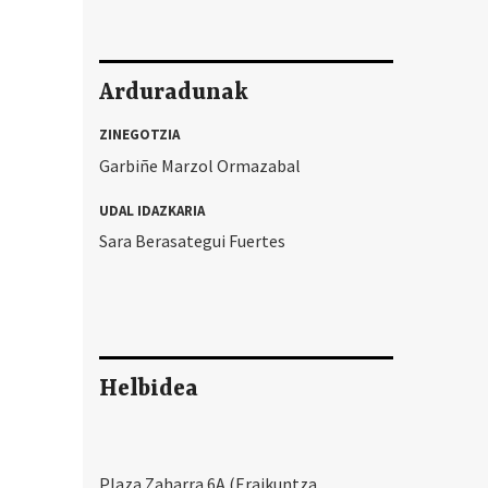
Arduradunak
ZINEGOTZIA
Garbiñe Marzol Ormazabal
UDAL IDAZKARIA
Sara Berasategui Fuertes
Helbidea
Plaza Zaharra 6A (Eraikuntza