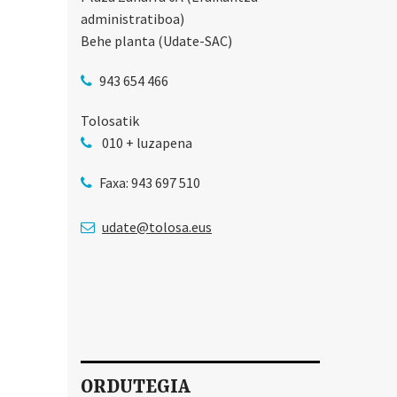
administratiboa)
Behe planta (Udate-SAC)
943 654 466
Tolosatik
010 + luzapena
Faxa: 943 697 510
udate@tolosa.eus
ORDUTEGIA