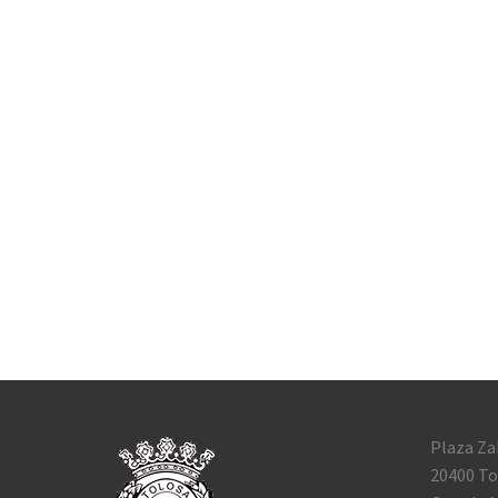
Plaza Za
20400 To