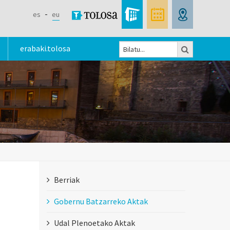
es
eu
Bilatu
erabaki.tolosa
Bilaketa
formularioa
Berriak
Gobernu Batzarreko Aktak
Udal Plenoetako Aktak