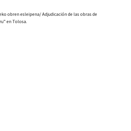
eko obren esleipena/ Adjudicación de las obras de
ru” en Tolosa.
.