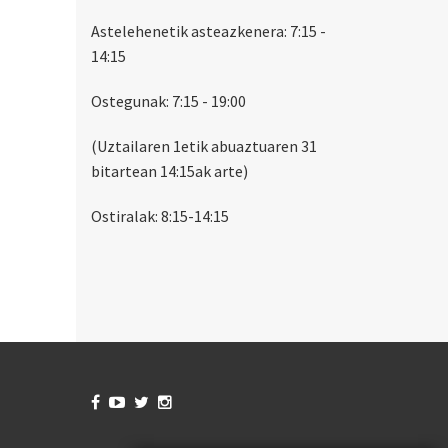
Astelehenetik asteazkenera: 7:15 -
14:15
Ostegunak: 7:15 - 19:00
(Uztailaren 1etik abuaztuaren 31
bitartean 14:15ak arte)
Ostiralak: 8:15-14:15



