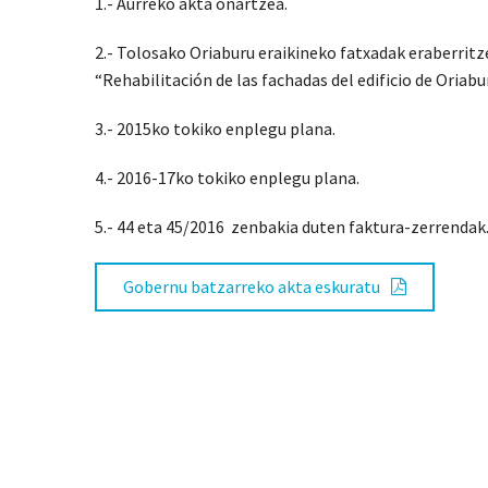
1.- Aurreko akta onartzea.
2.- Tolosako Oriaburu eraikineko fatxadak eraberritz
“Rehabilitación de las fachadas del edificio de Oriabu
3.- 2015ko tokiko enplegu plana.
4.- 2016-17ko tokiko enplegu plana.
5.- 44 eta 45/2016 zenbakia duten faktura-zerrendak
Gobernu batzarreko akta eskuratu