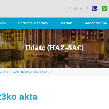




teak
Harremanetarako
Berriak
Gardentasuna
Udate (HAZ-SAC)
Z-SAC)
GOBERNU BATZARREKO AKTAK
23ko akta