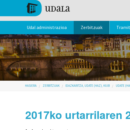
Skip to main content
Tolosa
Udal administrazioa
Zerbitzuak
Trami
Hemen zaude
HASIERA
ZERBITZUAK
IDAZKARITZA, UDATE (HAZ), KIUB
UDATE (HA
2017ko urtarrilaren 