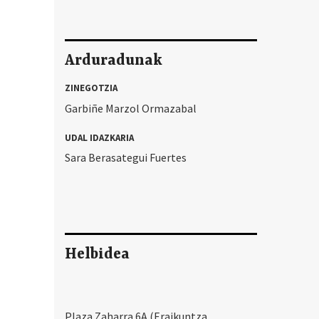
Arduradunak
ZINEGOTZIA
Garbiñe Marzol Ormazabal
UDAL IDAZKARIA
Sara Berasategui Fuertes
Helbidea
Plaza Zaharra 6A (Eraikuntza