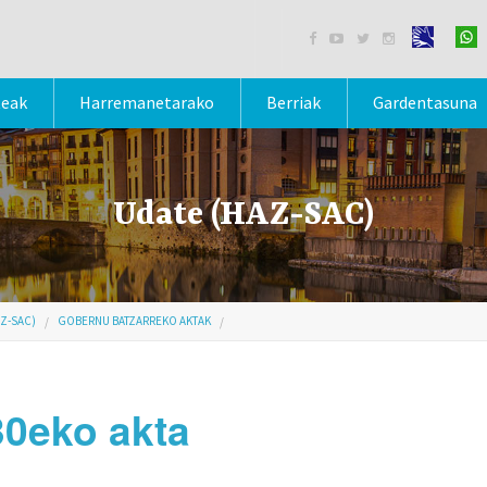




teak
Harremanetarako
Berriak
Gardentasuna
Udate (HAZ-SAC)
Z-SAC)
GOBERNU BATZARREKO AKTAK
30eko akta