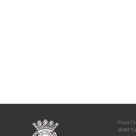
Plaza Za
20400 To