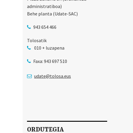
administratiboa)
Behe planta (Udate-SAC)
943 654 466
Tolosatik
010 + luzapena
Faxa: 943 697 510
udate@tolosa.eus
ORDUTEGIA