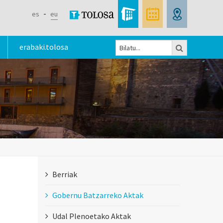
es
eu
Bilatu
erabaki.tolosa
Bilaketa
formularioa
Berriak
Gobernu Batzarreko Aktak
Udal Plenoetako Aktak