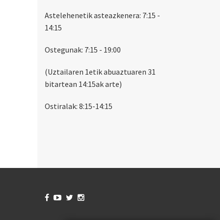
Astelehenetik asteazkenera: 7:15 -
14:15
Ostegunak: 7:15 - 19:00
(Uztailaren 1etik abuaztuaren 31
bitartean 14:15ak arte)
Ostiralak: 8:15-14:15



