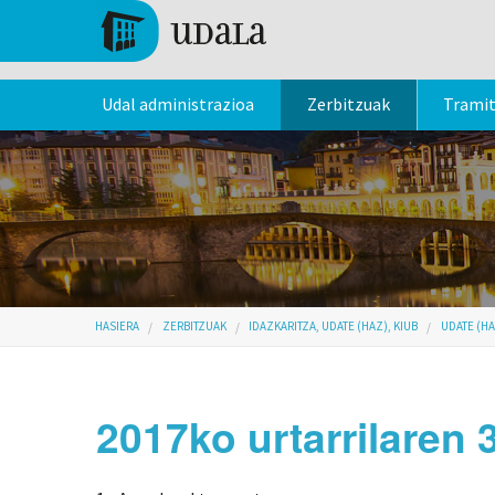
Skip to main content
Tolosa
Udal administrazioa
Zerbitzuak
Trami
Hemen zaude
HASIERA
ZERBITZUAK
IDAZKARITZA, UDATE (HAZ), KIUB
UDATE (HA
2017ko urtarrilaren 