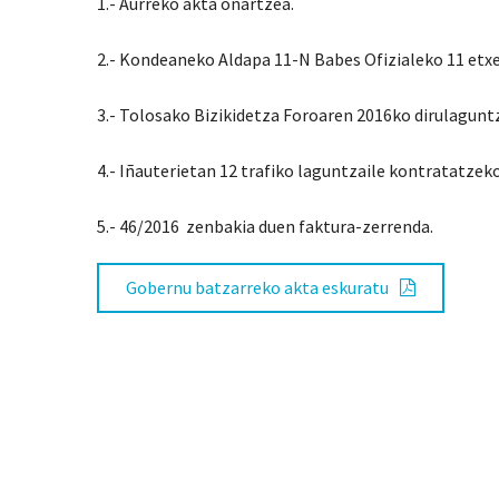
1.- Aurreko akta onartzea.
2.- Kondeaneko Aldapa 11-N Babes Ofizialeko 11 etxeb
3.- Tolosako Bizikidetza Foroaren 2016ko dirulagun
4.- Iñauterietan 12 trafiko laguntzaile kontratatze
5.- 46/2016 zenbakia duen faktura-zerrenda.
Gobernu batzarreko akta eskuratu