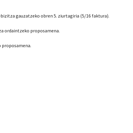
izitza gauzatzeko obren 5. ziurtagiria (5/16 faktura).
tza ordaintzeko proposamena.
ko proposamena.