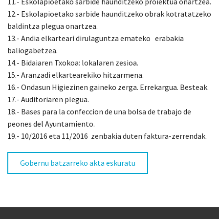
11.- Eskolapioetako sarbide haunditzeko proiektua onartzea.
12.- Eskolapioetako sarbide haunditzeko obrak kotratatzeko
baldintza plegua onartzea.
13.- Andia elkarteari dirulaguntza emateko erabakia
baliogabetzea.
14.- Bidaiaren Txokoa: lokalaren zesioa.
15.- Aranzadi elkartearekiko hitzarmena.
16.- Ondasun Higiezinen gaineko zerga. Errekargua. Besteak.
17.- Auditoriaren plegua.
18.- Bases para la confeccion de una bolsa de trabajo de
peones del Ayuntamiento.
19.- 10/2016 eta 11/2016 zenbakia duten faktura-zerrendak.
Gobernu batzarreko akta eskuratu