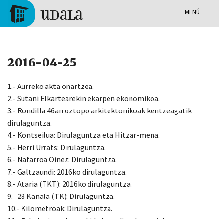
Pasar al contenido principal
MENÚ
Tolosa
2016-04-25
1.- Aurreko akta onartzea.
2.- Sutani Elkartearekin ekarpen ekonomikoa.
3.- Rondilla 46an oztopo arkitektonikoak kentzeagatik
dirulaguntza.
4.- Kontseilua: Dirulaguntza eta Hitzar-mena.
5.- Herri Urrats: Dirulaguntza.
6.- Nafarroa Oinez: Dirulaguntza.
7.- Galtzaundi: 2016ko dirulaguntza.
8.- Ataria (TKT): 2016ko dirulaguntza.
9.- 28 Kanala (TK): Dirulaguntza.
10.- Kilometroak: Dirulaguntza.