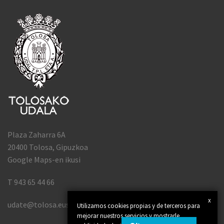
Plaza Zaharra 6A
20400 Tolosa, Gipuzkoa
Google Maps-en ikusi
T 943 65 44 66
x
udate@tolosa.eus
Utilizamos cookies propias y de terceros para
mejorar nuestros servicios y mostrarle