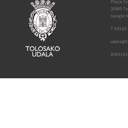
Plaza Za
20400 To
Google M
T 943 65 
udate@t
DIR3:L0