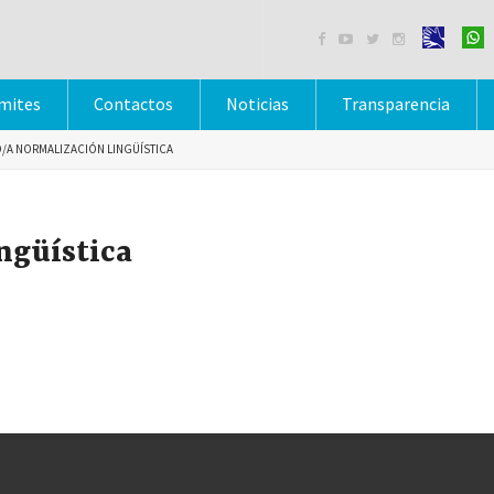




mites
Contactos
Noticias
Transparencia
/A NORMALIZACIÓN LINGÜÍSTICA
ngüística