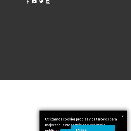




x
Utilizamos cookies propias y de terceros para
mejorar nuestros servicios y mostrarle
Citas
publicidad relacionada con sus preferencias