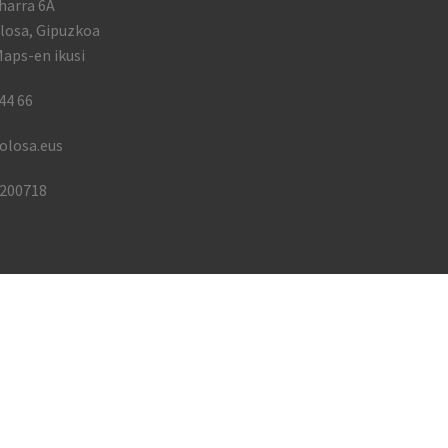
harra 6A
losa, Gipuzkoa
aps-en ikusi
44 66
olosa.eus
1200718