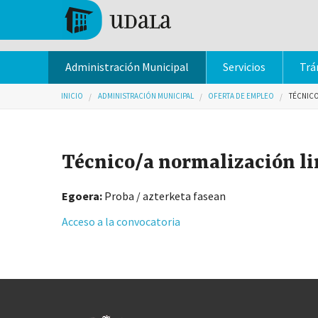
Pasar al contenido principal
Tolosa
Administración Municipal
Servicios
Trá
Usted está aquí
INICIO
ADMINISTRACIÓN MUNICIPAL
OFERTA DE EMPLEO
TÉCNICO
Técnico/a normalización li
Egoera:
Proba / azterketa fasean
Acceso a la convocatoria