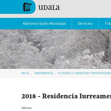
Pasar al contenido principal
Tolosa
Administración Municipal
Servicios
Trá
Usted está aquí
INICIO
TRANSPARENCIA
ECONÓMICO, FINANCIERO Y PRESUPUESTARI
2018 - Residencia Iurreame
Idioma