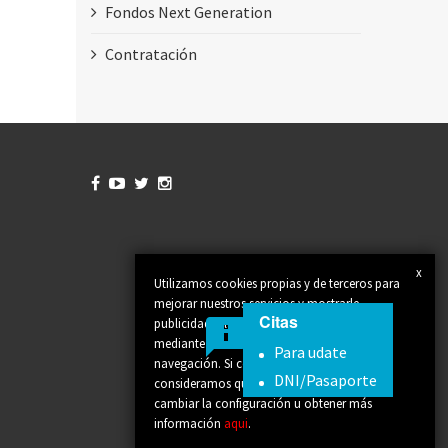
Fondos Next Generation
Contratación




x
Utilizamos cookies propias y de terceros para
mejorar nuestros servicios y mostrarle
Citas
publicidad relacionada con sus preferencias
mediante el análisis de sus hábitos de
Para udate
navegación. Si continúa navegando,
DNI/Pasaporte
consideramos que acepta su uso. Puede
cambiar la configuración u obtener más
información
aqui
.