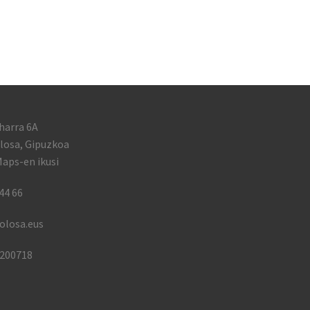
harra 6A
losa, Gipuzkoa
aps-en ikusi
44 66
olosa.eus
1200718