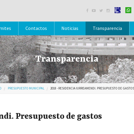




mites
Contactos
Noticias
Transparencia
Transparencia
O
PRESUPUESTO MUNICIPAL
2018 - RESIDENCIA IURREAMENDI. PRESUPUESTO DE GASTO
ndi. Presupuesto de gastos