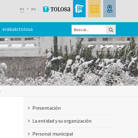
es
eu
Buscar
erabaki.tolosa
Formulario
de
búsqueda
S
Presentación
La entidad y su organización
Personal municipal