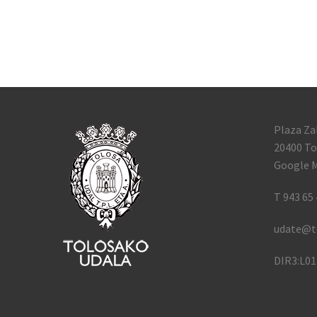
Plaza Za
20400 To
Google M
T 943 65 
udate@t
DIR3:L0