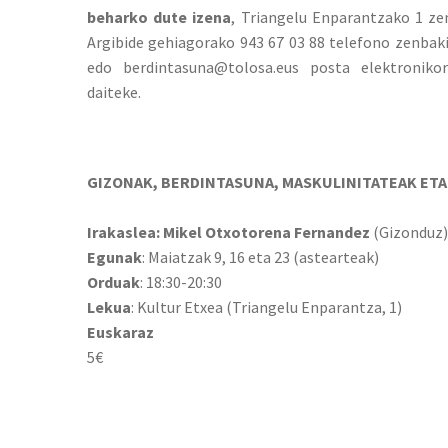
beharko dute izena
, Triangelu Enparantzako 1 ze
Argibide gehiagorako 943 67 03 88 telefono zenbaki
edo berdintasuna@tolosa.eus posta elektronikor
daiteke.
GIZONAK, BERDINTASUNA, MASKULINITATEAK ET
Irakaslea: Mikel Otxotorena Fernandez
(Gizonduz)
Egunak
: Maiatzak 9, 16 eta 23 (astearteak)
Orduak
: 18:30-20:30
Lekua
: Kultur Etxea (Triangelu Enparantza, 1)
Euskaraz
5€