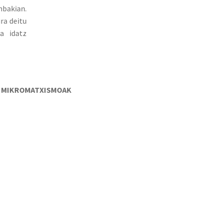
nbakian.
ra deitu
a idatz
A MIKROMATXISMOAK