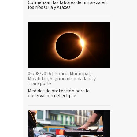
Comienzan las labores de limpieza en
los ríos Oria y Araxes
06/08/2026 | Policía Municipal,
Movilidad, Seguridad Ciudadana y
Transporte
Medidas de protección para la
observación del eclipse