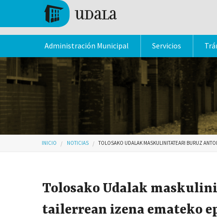
Pasar al contenido principal
Tolosa
Administración Municipal
Servicios
Trá
Usted está aquí
INICIO
NOTICIAS
TOLOSAKO UDALAK MASKULINITATEARI BURUZ ANTOL
Tolosako Udalak maskulini
tailerrean izena emateko e