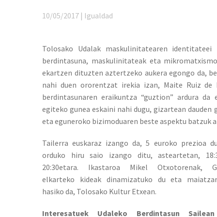
10/05/2017 | Igualdad
Tolosako Udalak maskulinitatearen identitateei
berdintasuna, maskulinitateak eta mikromatxismo
ekartzen dituzten aztertzeko aukera egongo da, bes
nahi duen ororentzat irekia izan, Maite Ruiz de
berdintasunaren eraikuntza “guztion” ardura da 
egiteko gunea eskaini nahi dugu, gizartean dauden 
eta eguneroko bizimoduaren beste aspektu batzuk a
Tailerra euskaraz izango da, 5 euroko prezioa d
orduko hiru saio izango ditu, asteartetan, 18:
20:30etara. Ikastaroa Mikel Otxotorenak, G
elkarteko kideak dinamizatuko du eta maiatza
hasiko da, Tolosako Kultur Etxean.
Interesatuek Udaleko Berdintasun Sailea