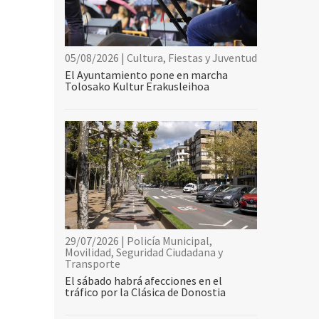
05/08/2026 | Cultura, Fiestas y Juventud
El Ayuntamiento pone en marcha
Tolosako Kultur Erakusleihoa
29/07/2026 | Policía Municipal,
Movilidad, Seguridad Ciudadana y
Transporte
El sábado habrá afecciones en el
tráfico por la Clásica de Donostia