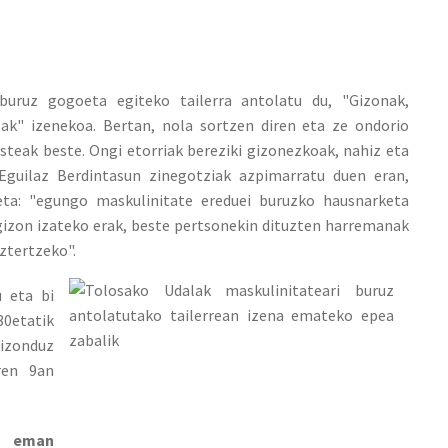
 buruz gogoeta egiteko tailerra antolatu du, "Gizonak,
ak" izenekoa. Bertan, nola sortzen diren eta ze ondorio
teak beste. Ongi etorriak bereziki gizonezkoak, nahiz eta
 Eguilaz Berdintasun zinegotziak azpimarratu duen eran,
eta: "egungo maskulinitate ereduei buruzko hausnarketa
gizon izateko erak, beste pertsonekin dituzten harremanak
ztertzeko".
u eta bi
30etatik
izonduz
ren 9an
n eman