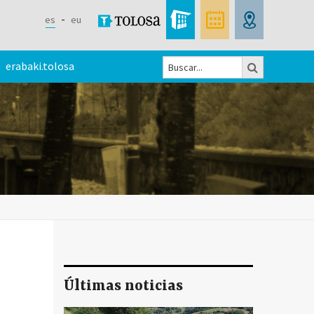
es
eu
Buscar
erabaki.tolosa
Formulario
de
búsqueda
Últimas noticias