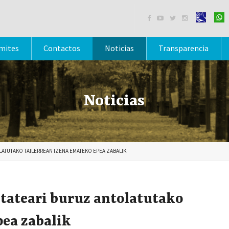




mites
Contactos
Noticias
Transparencia
Noticias
ATUTAKO TAILERREAN IZENA EMATEKO EPEA ZABALIK
tateari buruz antolatutako
pea zabalik