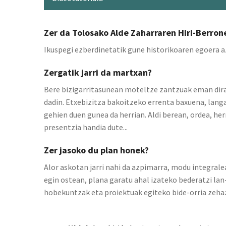
Zer da Tolosako Alde Zaharraren Hiri-Berron
Ikuspegi ezberdinetatik gune historikoaren egoera a
Zergatik jarri da martxan?
Bere bizigarritasunean moteltze zantzuak eman dira,
dadin. Etxebizitza bakoitzeko errenta baxuena, langa
gehien duen gunea da herrian. Aldi berean, ordea, her
presentzia handia dute...
Zer jasoko du plan honek?
Alor askotan jarri nahi da azpimarra, modu integral
egin ostean, plana garatu ahal izateko bederatzi lan
hobekuntzak eta proiektuak egiteko bide-orria zehaz