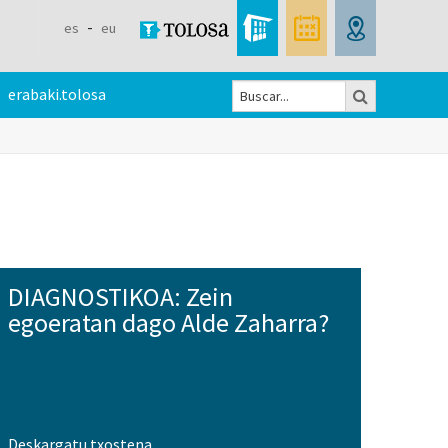
es
eu
Buscar
erabaki.tolosa
Formulario
de
búsqueda
DIAGNOSTIKOA: Zein
egoeratan dago Alde Zaharra?
Deskargatu txostena