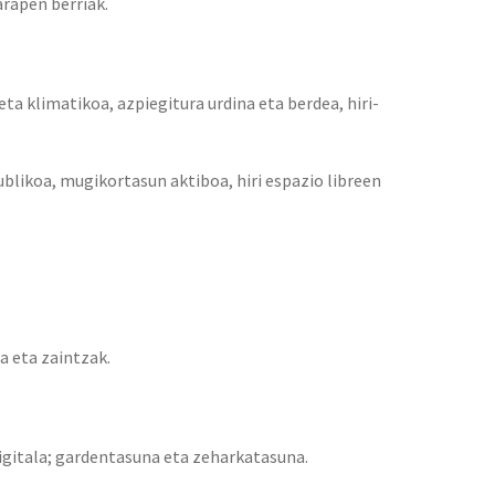
arapen berriak.
ta klimatikoa, azpiegitura urdina eta berdea, hiri-
blikoa, mugikortasun aktiboa, hiri espazio libreen
a eta zaintzak.
igitala; gardentasuna eta zeharkatasuna.