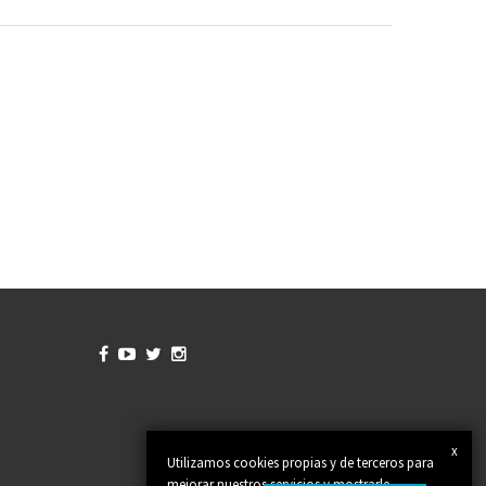




x
Utilizamos cookies propias y de terceros para
mejorar nuestros servicios y mostrarle