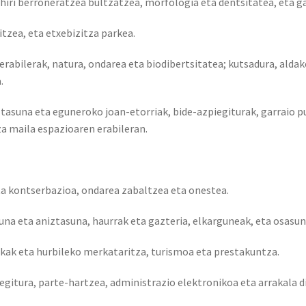
 hiri berroneratzea bultzatzea, morfologia eta dentsitatea, eta g
tzea, eta etxebizitza parkea.
erabilerak, natura, ondarea eta biodibertsitatea; kutsadura, aldake
.
tasuna eta eguneroko joan-etorriak, bide-azpiegiturak, garraio pu
za maila espazioaren erabileran.
ta kontserbazioa, ondarea zabaltzea eta onestea.
na eta aniztasuna, haurrak eta gazteria, elkarguneak, eta osasun
kak eta hurbileko merkataritza, turismoa eta prestakuntza.
gitura, parte-hartzea, administrazio elektronikoa eta arrakala d