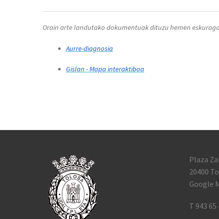
Orain arte landutako dokumentuak dituzu hemen eskuragar
Aurre-diagnosia
Gislan - Mapa interaktiboa
Plaza Za
20400 To
Google M
T 943 65 