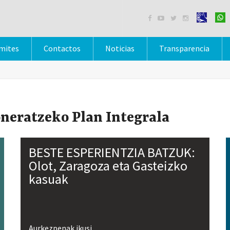




mites
Contactos
Noticias
Transparencia
neratzeko Plan Integrala
BESTE ESPERIENTZIA BATZUK:
Olot, Zaragoza eta Gasteizko
kasuak
Aurkezpenak ikusi