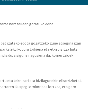
 parte hartzailean garatuko dena.
o bat izateko edota gozatzeko gune atsegina izan
parkaleku kopuru txikiena eta etxebizitza huts
handia du: aisigune nagusiena da, komertzioek
ertu eta teknikari eta bizilagunekin elkarrizketak
harraren ikuspegi orokor bat lortzea, eta gero