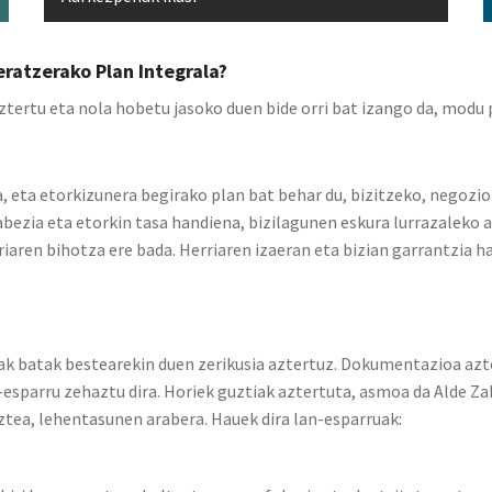
eratzerako Plan Integrala?
ztertu eta nola hobetu jasoko duen bide orri bat izango da, modu
 eta etorkizunera begirako plan bat behar du, bizitzeko, negozi
bezia eta etorkin tasa handiena, bizilagunen eskura lurrazaleko a
riaren bihotza ere bada. Herriaren izaeran eta bizian garrantzia 
eak batak bestearekin duen zerikusia aztertuz. Dokume
ntazioa azt
-esparru zehaztu dira. Horiek guztiak aztertuta, asmoa da Alde Za
tea, lehentasunen arabera. Hauek dira lan-esparruak: