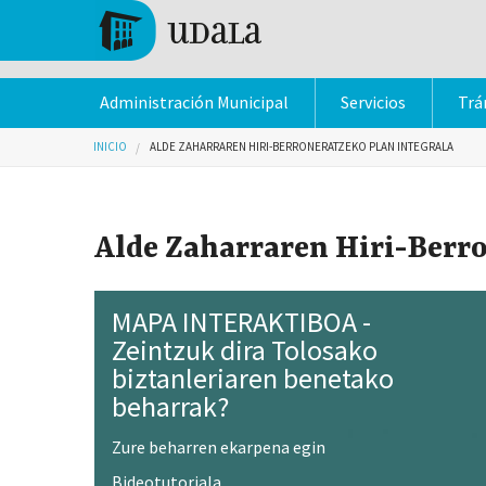
Pasar al contenido principal
Tolosa
Administración Municipal
Servicios
Trá
Usted está aquí
INICIO
ALDE ZAHARRAREN HIRI-BERRONERATZEKO PLAN INTEGRALA
Alde Zaharraren Hiri-Berro
MAPA INTERAKTIBOA -
Zeintzuk dira Tolosako
biztanleriaren benetako
beharrak?
Zure beharren ekarpena egin
Bideotutoriala