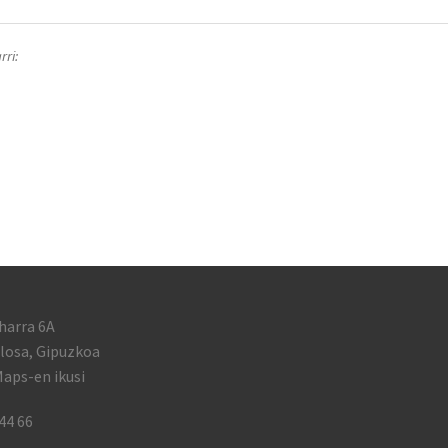
ri:
harra 6A
losa, Gipuzkoa
aps-en ikusi
44 66