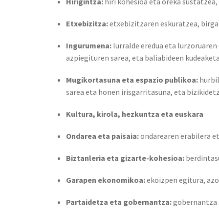
Hirigintza:
hiri kohesioa eta oreka sustatzea,
Etxebizitza:
etxebizitzaren eskuratzea, birgai
Ingurumena:
lurralde eredua eta lurzoruaren 
azpiegituren sarea, eta baliabideen kudeaketa
Mugikortasuna eta espazio publikoa:
hurbil
sarea eta honen irisgarritasuna, eta bizikidet
Kultura, kirola, hezkuntza eta euskara
Ondarea eta paisaia:
ondarearen erabilera e
Biztanleria eta gizarte-kohesioa:
berdintasu
Garapen ekonomikoa:
ekoizpen egitura, azo
Partaidetza eta gobernantza:
gobernantza e