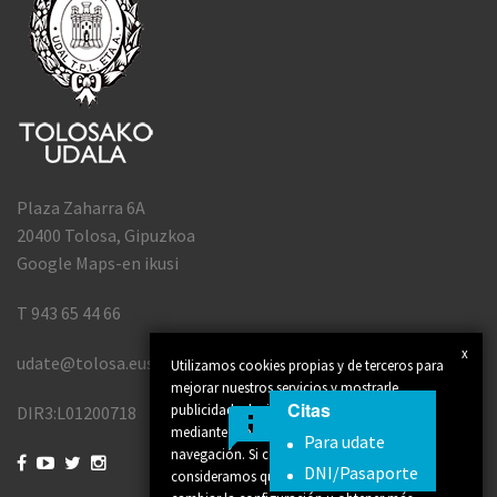
Plaza Zaharra 6A
20400 Tolosa, Gipuzkoa
Google Maps-en ikusi
T 943 65 44 66
x
udate@tolosa.eus
Utilizamos cookies propias y de terceros para
mejorar nuestros servicios y mostrarle
Citas
publicidad relacionada con sus preferencias
DIR3:L01200718
mediante el análisis de sus hábitos de
Para udate
navegación. Si continúa navegando,




DNI/Pasaporte
consideramos que acepta su uso. Puede