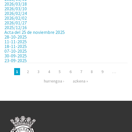
2026/03/18
2026/03/10
2026/02/24
2026/02/02
2026/01/27
2025/12/16
Acta del 25 de noviembre 2025
28-10-2025
11-11-2025
18-11-2025
07-10-2025
30-09-2025
23-09-2025
Páginas
1
2
3
4
5
6
7
8
9
…
hurrengoa ›
azkena »