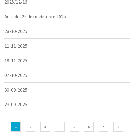
2025/12/16
Acta del 25 de noviembre 2025
28-10-2025
11-11-2025
18-11-2025
07-10-2025
30-09-2025
23-09-2025
Páginas
1
2
3
4
5
6
7
8