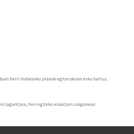
uan herri-babeseko planak egiterakoan esku hartuz.
n laguntzea, hori egiteko eskatzen zaigunean.