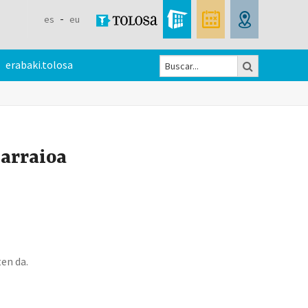
es
eu
Buscar
erabaki.tolosa
Formulario
de
búsqueda
arraioa
en da.