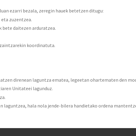
uluan ezarri bezala, zeregin hauek betetzen ditugu:
 eta zuzentzea.
 bete daitezen arduratzea.
zaintzarekin koordinatuta.
tatzen direnean laguntza ematea, legeetan ohartematen den mod
ziaren Unitateei lagunduz.
za.
n laguntzea, hala nola jende-bilera handietako ordena mantentze