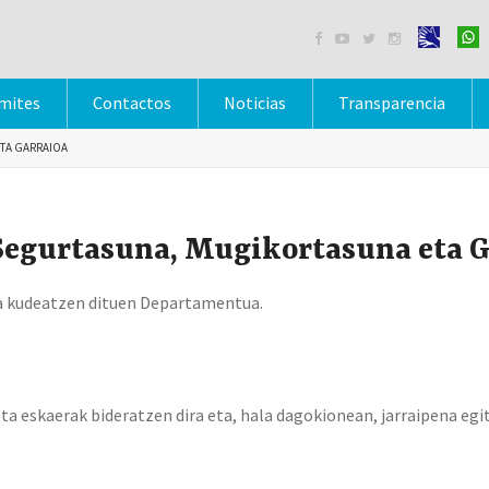




mites
Contactos
Noticias
Transparencia
TA GARRAIOA
 Segurtasuna, Mugikortasuna eta G
na kudeatzen dituen Departamentua.
ta eskaerak bideratzen dira eta, hala dagokionean, jarraipena egit