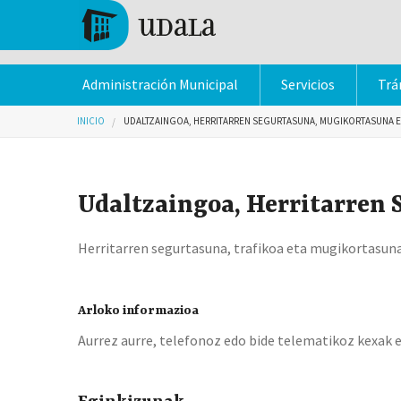
Pasar al contenido principal
Tolosa
Administración Municipal
Servicios
Trá
Usted está aquí
INICIO
UDALTZAINGOA, HERRITARREN SEGURTASUNA, MUGIKORTASUNA E
Udaltzaingoa, Herritarren
Herritarren segurtasuna, trafikoa eta mugikortasu
Arloko informazioa
Aurrez aurre, telefonoz edo bide telematikoz kexak e