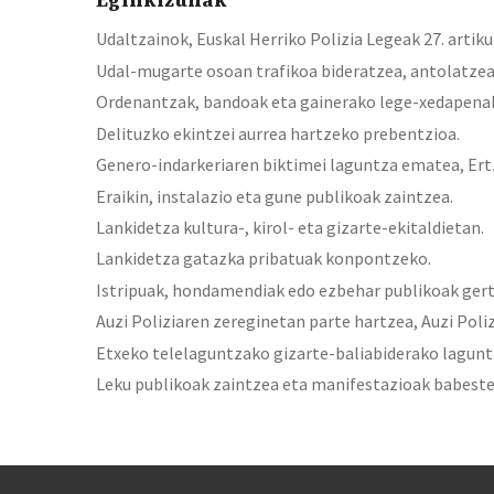
Eginkizunak
Udaltzainok, Euskal Herriko Polizia Legeak 27. artik
Udal-mugarte osoan trafikoa bideratzea, antolatzea
Ordenantzak, bandoak eta gainerako lege-xedapenak
Delituzko ekintzei aurrea hartzeko prebentzioa.
Genero-indarkeriaren biktimei laguntza ematea, Ert
Eraikin, instalazio eta gune publikoak zaintzea.
Lankidetza kultura-, kirol- eta gizarte-ekitaldietan.
Lankidetza gatazka pribatuak konpontzeko.
Istripuak, hondamendiak edo ezbehar publikoak ger
Auzi Poliziaren zereginetan parte hartzea, Auzi Poli
Etxeko telelaguntzako gizarte-baliabiderako lagunt
Leku publikoak zaintzea eta manifestazioak babeste