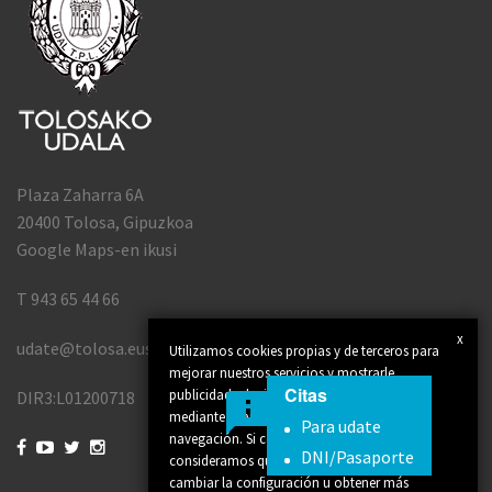
Plaza Zaharra 6A
20400 Tolosa, Gipuzkoa
Google Maps-en ikusi
T 943 65 44 66
x
udate@tolosa.eus
Utilizamos cookies propias y de terceros para
mejorar nuestros servicios y mostrarle
Citas
publicidad relacionada con sus preferencias
DIR3:L01200718
mediante el análisis de sus hábitos de
Para udate
navegación. Si continúa navegando,




DNI/Pasaporte
consideramos que acepta su uso. Puede
cambiar la configuración u obtener más