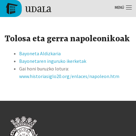
Pasar al contenido principal
MENÚ
Tolosa
Tolosa eta gerra napoleonikoak
Bayoneta Aldizkaria
Bayonetaren inguruko ikerketak
Gai honi buruzko lotura:
www.historiasiglo20.org/enlaces/napoleon.htm