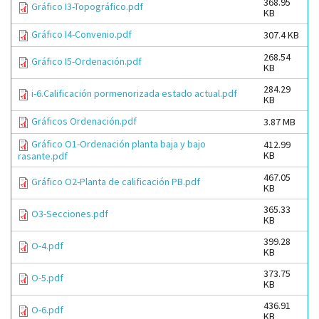
368.95
Gráfico I3-Topográfico.pdf
KB
Gráfico I4-Convenio.pdf
307.4 KB
268.54
Gráfico I5-Ordenación.pdf
KB
284.29
i-6.Calificación pormenorizada estado actual.pdf
KB
Gráficos Ordenación.pdf
3.87 MB
Gráfico O1-Ordenación planta baja y bajo
412.99
KB
rasante.pdf
467.05
Gráfico O2-Planta de calificación PB.pdf
KB
365.33
O3-Secciones.pdf
KB
399.28
O-4.pdf
KB
373.75
O-5.pdf
KB
436.91
O-6.pdf
KB