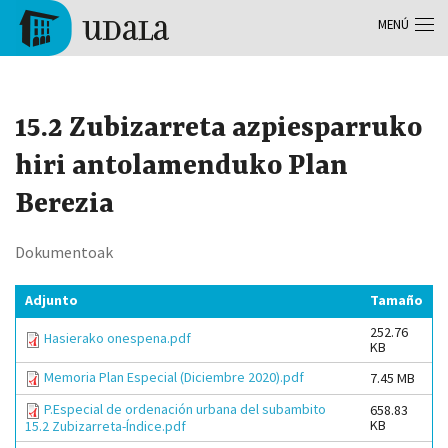
Pasar al contenido principal
MENÚ
Tolosa
15.2 Zubizarreta azpiesparruko
hiri antolamenduko Plan
Berezia
Dokumentoak
Adjunto
Tamaño
252.76
Hasierako onespena.pdf
KB
Memoria Plan Especial (Diciembre 2020).pdf
7.45 MB
P.Especial de ordenación urbana del subambito
658.83
KB
15.2 Zubizarreta-Índice.pdf