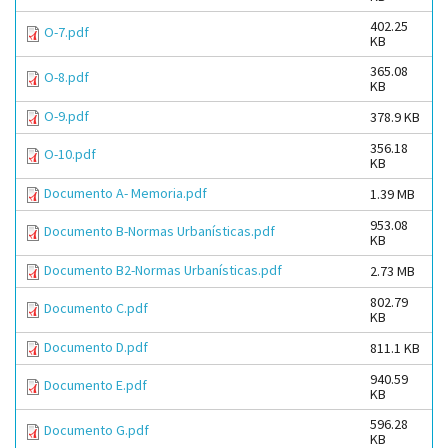
402.25
O-7.pdf
KB
365.08
O-8.pdf
KB
O-9.pdf
378.9 KB
356.18
O-10.pdf
KB
Documento A- Memoria.pdf
1.39 MB
953.08
Documento B-Normas Urbanísticas.pdf
KB
Documento B2-Normas Urbanísticas.pdf
2.73 MB
802.79
Documento C.pdf
KB
Documento D.pdf
811.1 KB
940.59
Documento E.pdf
KB
596.28
Documento G.pdf
KB