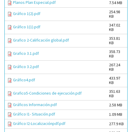
Planos Plan Especial.pdf
7.54 MB
254.98
Gráfico 1(2).pdf
KB
347.02
Gráfico 1(1).pdf
KB
353.81
Grafico 2-Calificación global.pdf
KB
358.73
Grafico 3.1.pdf
KB
267.24
Gráfico 3.2.pdf
KB
433.97
Gráfico4.pdf
KB
351.63
Grafico5-Condiciones de ejecución.pdf
KB
Gráficos Información.pdf
2.58 MB
Gráfico I1- Situación.pdf
1.09 MB
Gráfico I2-Localizaciónpdf.pdf
277.9 KB