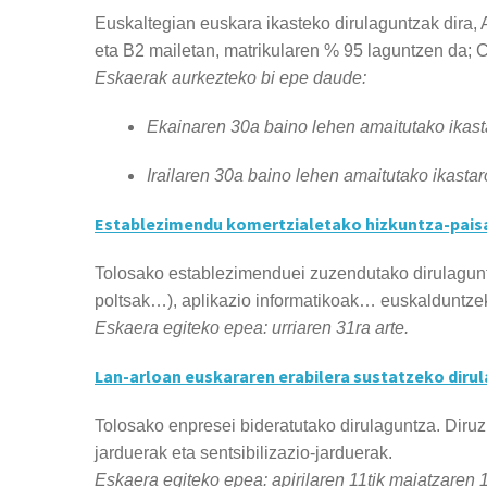
Euskaltegian euskara ikasteko dirulaguntzak dira, A
eta B2 mailetan, matrikularen % 95 laguntzen da; 
Eskaerak aurkezteko bi epe daude:
Ekainaren 30a baino lehen amaitutako ikasta
Irailaren 30a baino lehen amaitutako ikastaro
Establezimendu komertzialetako hizkuntza-paisa
Tolosako establezimenduei zuzendutako dirulaguntza
poltsak…), aplikazio informatikoak… euskalduntzek
Eskaera egiteko epea:
urriaren 31ra arte.
Lan-arloan euskararen erabilera sustatzeko dirul
Tolosako enpresei bideratutako dirulaguntza. Diruz
jarduerak eta sentsibilizazio-jarduerak.
Eskaera egiteko epea:
apirilaren 11tik maiatzaren 1