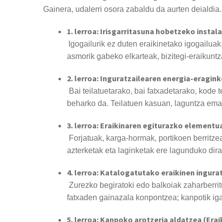
Gainera, udalerri osora zabaldu da aurten deialdia.
1. lerroa: Irisgarritasuna hobetzeko instal
Igogailurik ez duten eraikinetako igogailua
asmorik gabeko elkarteak, bizitegi-eraikuntz
2. lerroa: Inguratzailearen energia-eragin
Bai teilatuetarako, bai fatxadetarako, kode
beharko da. Teilatuen kasuan, laguntza emang
3. lerroa: Eraikinaren egiturazko element
Forjatuak, karga-hormak, portikoen berritz
azterketak eta laginketak ere lagunduko dira
4. lerroa: Katalogatutako eraikinen ingur
Zurezko begiratoki edo balkoiak zaharberrit
fatxaden gainazala konpontzea; kanpotik iga
5. lerroa: Kanpoko arotzeria aldatzea (Er