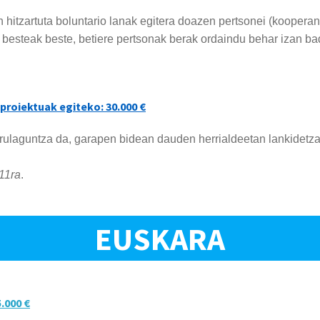
 hitzartuta boluntario lanak egitera doazen pertsonei (koopera
a, besteak beste, betiere pertsonak berak ordaindu behar izan 
proiektuak egiteko: 30.000 €
ulaguntza da, garapen bidean dauden herrialdeetan lankidetza 
 11ra
.
EUSKARA
.000 €