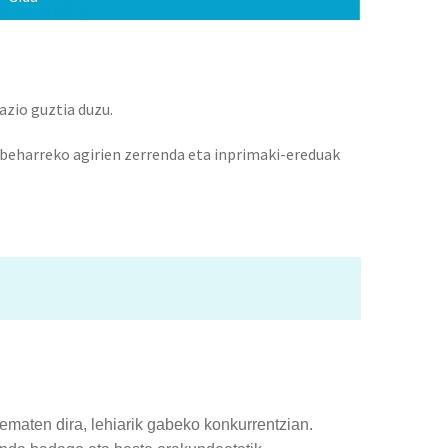
azio guztia duzu.
u beharreko agirien zerrenda eta inprimaki-ereduak
ematen dira, lehiarik gabeko konkurrentzian.