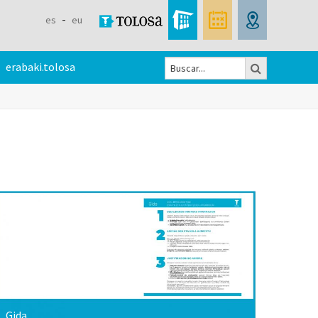
es
eu
Buscar
erabaki.tolosa
Formulario
de
búsqueda
Gida