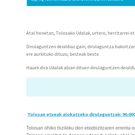
Atal honetan, Tolosako Udalak, urtero, herritarrei e
Dirulaguntzen deialdiaz gain, dirulaguntza bakoitzar
ere aurkituko dituzu, besteak beste.
Hauek dira Udalak abian dituen dirulaguntzen deialdi
Tolosan etxeak alokatzeko dirulaguntzak: 90.00
Tolosan ohiko bizileku den etxebizitzaren errenta 