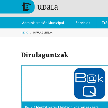
Pasar al contenido principal
Tolosa
Administración Municipal
Servicios
Trá
Usted está aquí
INICIO
DIRULAGUNTZAK
Dirulaguntzak
B@kQ Identifikazio Elektronikoaren eskaera