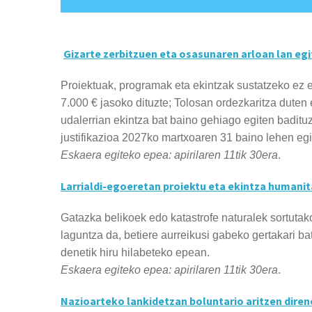
Gizarte zerbitzuen eta osasunaren arloan lan eg
Proiektuak, programak eta ekintzak sustatzeko ez 
7.000 € jasoko dituzte; Tolosan ordezkaritza duten 
udalerrian ekintza bat baino gehiago egiten badituz
justifikazioa 2027ko martxoaren 31 baino lehen eg
Eskaera egiteko epea:
apirilaren 11tik 30era
.
Larrialdi-egoeretan proiektu eta ekintza humanit
Gatazka belikoek edo katastrofe naturalek sortutak
laguntza da, betiere aurreikusi gabeko gertakari b
denetik hiru hilabeteko epean.
Eskaera egiteko epea:
apirilaren 11tik 30era
.
Nazioarteko lankidetzan boluntario aritzen diren