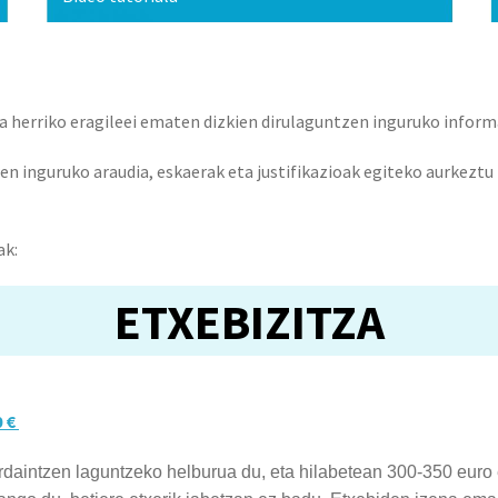
ta herriko eragileei ematen dizkien dirulaguntzen inguruko inform
en inguruko araudia, eskaerak eta justifikazioak egiteko aurkezt
ak:
ETXEBIZITZA
0 €
ordaintzen laguntzeko helburua du, eta hilabetean 300-350 euro 