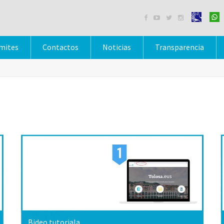




mites
Contactos
Noticias
Transparencia
Bideo tutoriala