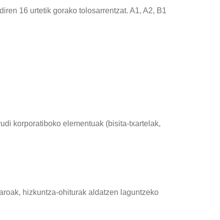
iren 16 urtetik gorako tolosarrentzat. A1, A2, B1
udi korporatiboko elementuak (bisita-txartelak,
aroak, hizkuntza-ohiturak aldatzen laguntzeko