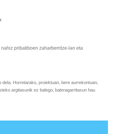
k
nahiz pribatiboen zaharberritze-lan eta
o dela. Horretarako, proiektuan, bere aurrekontuan,
steko argitasunik ez balego, bateragarritasun hau