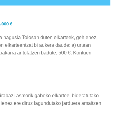
.000 €
za nagusia Tolosan duten elkarteek, gehienez,
en elkarteentzat bi aukera daude: a) urtean
l bakarra antolatzen badute, 500 €. Kontuen
irabazi-asmorik gabeko elkarteei bideratutako
ehienez ere diruz lagundutako jarduera amaitzen