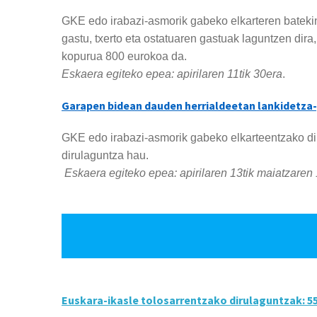
GKE edo irabazi-asmorik gabeko elkarteren batekin
gastu, txerto eta ostatuaren gastuak laguntzen dir
kopurua 800 eurokoa da.
Eskaera egiteko epea: apirilaren 11tik 30era
.
Garapen bidean dauden herrialdeetan lankidetza-
GKE edo irabazi-asmorik gabeko elkarteentzako dir
dirulaguntza hau.
Eskaera egiteko epea:
apirilaren 13tik maiatzaren
Euskara-ikasle tolosarrentzako dirulaguntzak: 55