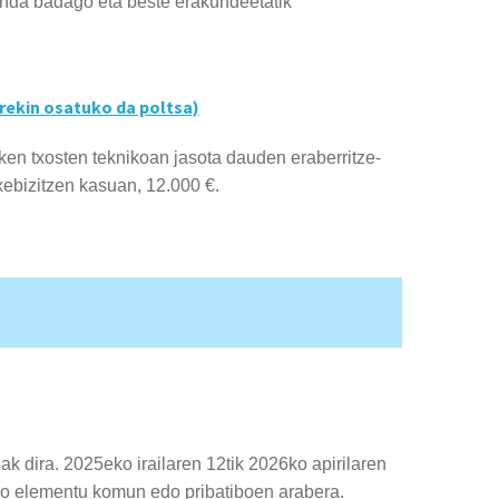
anda badago eta beste erakundeetatik
orekin osatuko da poltsa)
ken txosten teknikoan jasota dauden eraberritze-
ebizitzen kasuan, 12.000 €.
zak dira.
2025eko irailaren 12tik 2026ko apirilaren
uko elementu kom
un edo pribatiboen arabera.