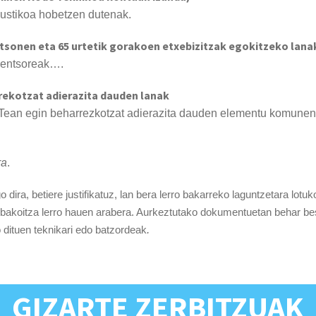
ustikoa hobetzen dutenak.
tsonen eta 65 urtetik gorakoen etxebizitzak egokitzeko lana
 sentsoreak….
rrekotzat adierazita dauden lanak
EITean egin beharrezkotzat adierazita dauden elementu komunen 
ra
.
ira, betiere justifikatuz, lan bera lerro bakarreko laguntzetara lotuk
an bakoitza lerro hauen arabera. Aurkeztutako dokumentuetan behar be
 dituen teknikari edo batzordeak
.
GIZARTE ZERBITZUAK