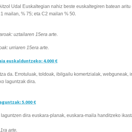
itzol Udal Euskaltegian nahiz beste euskaltegiren batean aritu d
C1 mailan, % 75; eta C2 mailan % 50.
roak: uztailaren 15era arte.
ak: urriaren 15era arte.
ia euskalduntzeko: 4.000 €
 da. Errotuluak, toldoak, ibilgailu komertzialak, webguneak, ir
o laguntzak dira.
aguntzak: 5.000 €
 laguntzen dira euskara-planak, euskara-maila handitzeko ikast
1ra arte.