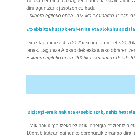
Tolosan erroldatuta dagoen edonork eskatu ahal iz
dirulaguntzarik jasotzen ez badu.
Eskaera egiteko epea:
2026ko ekainaren 15etik 20
Etxebizitza hutsak eraberritu eta alokairu sozial
Diruz lagunduko dira 2025eko irailaren 1etik 2026k
lanak. Laguntza Alokabidek eskatutako obraren ze
Eskaera egiteko epea:
2026ko ekainaren 15etik 20
Bizitegi-eraikinak eta etxebizitzak, nahiz bestel
Eraikinak birgaitzeko ez ezik, energia-efizientzia e
10era
bitartean egindako obrengatik emango dira l