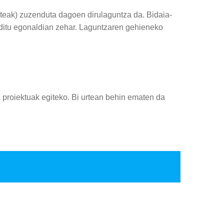
nteak) zuzenduta dagoen dirulaguntza da. Bidaia-
baditu egonaldian zehar. Laguntzaren gehieneko
proiektuak egiteko. Bi urtean behin ematen da