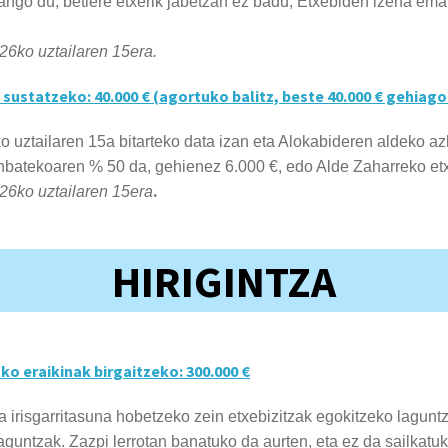
ango du, betiere etxerik jabetzan ez badu, Etxebiden izena em
26ko uztailaren 15era
.
a sustatzeko: 40.000 € (agortuko balitz, beste 40.000 € gehiag
o uztailaren 15a bitarteko data izan eta Alokabideren aldeko az
nbatekoaren % 50 da, gehienez 6.000 €, edo Alde Zaharreko etx
.
26ko uztailaren 15era
HIRIGINTZA
ako eraikinak birgaitzeko:
300.000 €
ta irisgarritasuna hobetzeko zein etxebizitzak egokitzeko lagunt
aguntzak. Zazpi lerrotan banatuko da aurten, eta ez da sailkat