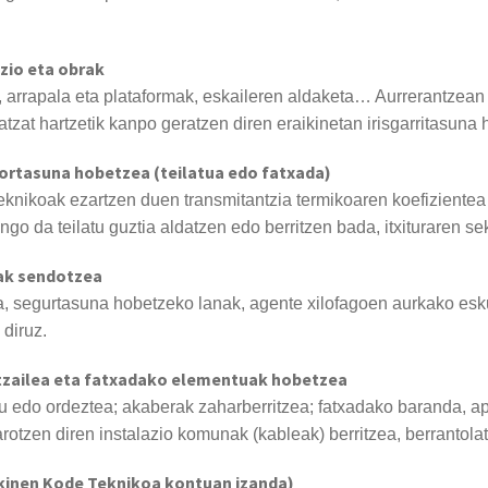
azio eta obrak
k, arrapala eta plataformak, eskaileren aldaketa… Aurrerantzea
atzat hartzetik kanpo geratzen diren eraikinetan irisgarritasuna
kortasuna hobetzea (teilatua edo fatxada)
 teknikoak ezartzen duen transmitantzia termikoaren koefizient
o da teilatu guztia aldatzen edo berritzen bada, itxituraren se
uak sendotzea
ea, segurtasuna hobetzeko lanak, agente xilofagoen aurkako e
 diruz.
atzailea eta fatxadako elementuak hobetzea
u edo ordeztea; akaberak zaharberritzea; fatxadako baranda, a
rotzen diren instalazio komunak (kableak) berritzea, berrantola
aikinen Kode Teknikoa kontuan izanda)