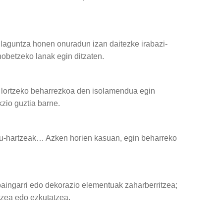
n laguntza honen onuradun izan daitezke irabazi-
 hobetzeko lanak egin ditzaten.
ea lortzeko beharrezkoa den isolamendua egin
kzio guztia barne.
sku-hartzeak… Azken horien kasuan, egin beharreko
paingarri edo dekorazio elementuak zaharberritzea;
tzea edo ezkutatzea.