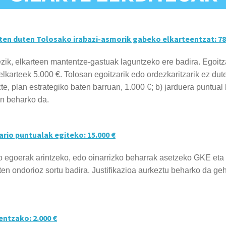
iten duten Tolosako irabazi-asmorik gabeko elkarteentzat: 78
ezik, elkarteen mantentze-gastuak laguntzeko ere badira. Egoit
elkarteek 5.000 €. Tolosan egoitzarik edo ordezkaritzarik ez dut
te, plan estrategiko baten barruan, 1.000 €; b) jarduera puntua
in beharko da.
ario puntualak egiteko: 15.000 €
o egoerak arintzeko, edo oinarrizko beharrak asetzeko GKE eta 
aten ondorioz sortu badira. Justifikazioa aurkeztu beharko da g
entzako: 2.000 €