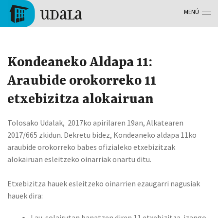
Pasar al contenido principal
MENÚ
Tolosa
Kondeaneko Aldapa 11:
Araubide orokorreko 11
etxebizitza alokairuan
Tolosako Udalak, 2017ko apirilaren 19an, Alkatearen
2017/665 zkidun. Dekretu bidez, Kondeaneko aldapa 11ko
araubide orokorreko babes ofizialeko etxebizitzak
alokairuan esleitzeko oinarriak onartu ditu.
Etxebizitza hauek esleitzeko oinarrien ezaugarri nagusiak
hauek dira:
Lau solairutan banatzen diren 11 etxebizitza izango