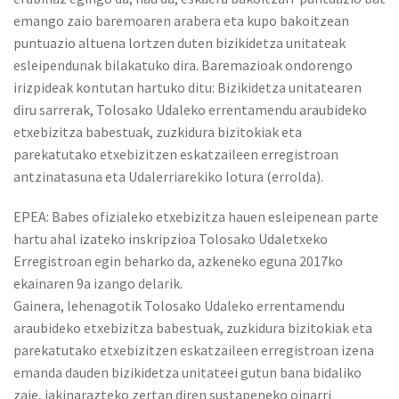
emango zaio baremoaren arabera eta kupo bakoitzean
puntuazio altuena lortzen duten bizikidetza unitateak
esleipendunak bilakatuko dira. Baremazioak ondorengo
irizpideak kontutan hartuko ditu: Bizikidetza unitatearen
diru sarrerak, Tolosako Udaleko errentamendu araubideko
etxebizitza babestuak, zuzkidura bizitokiak eta
parekatutako etxebizitzen eskatzaileen erregistroan
antzinatasuna eta Udalerriarekiko lotura (errolda).
EPEA: Babes ofizialeko etxebizitza hauen esleipenean parte
hartu ahal izateko inskripzioa Tolosako Udaletxeko
Erregistroan egin beharko da, azkeneko eguna 2017ko
ekainaren 9a izango delarik.
Gainera, lehenagotik Tolosako Udaleko errentamendu
araubideko etxebizitza babestuak, zuzkidura bizitokiak eta
parekatutako etxebizitzen eskatzaileen erregistroan izena
emanda dauden bizikidetza unitateei gutun bana bidaliko
zaie, jakinarazteko zertan diren sustapeneko oinarri