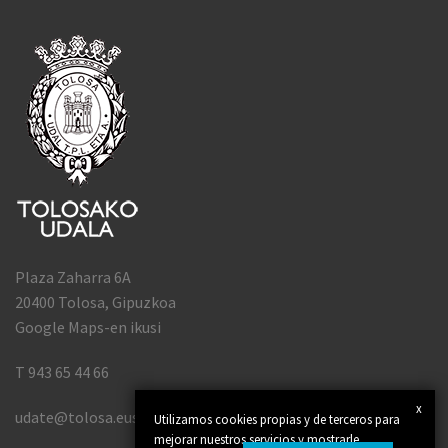
Plaza Zaharra 6A
20400 Tolosa, Gipuzkoa
Google Maps-en ikusi
T 943 65 44 66
x
udate@tolosa.eus
Utilizamos cookies propias y de terceros para
mejorar nuestros servicios y mostrarle