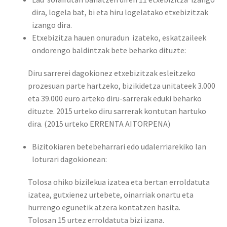
dira, logela bat, bi eta hiru logelatako etxebizitzak
izango dira.
Etxebizitza hauen onuradun izateko, eskatzaileek
ondorengo baldintzak bete beharko dituzte:
Diru sarrerei dagokionez etxebizitzak esleitzeko
prozesuan parte hartzeko, bizikidetza unitateek 3.000
eta 39.000 euro arteko diru-sarrerak eduki beharko
dituzte. 2015 urteko diru sarrerak kontutan hartuko
dira. (2015 urteko ERRENTA AITORPENA)
Bizitokiaren betebeharrari edo udalerriarekiko lan
loturari dagokionean:
Tolosa ohiko bizilekua izatea eta bertan erroldatuta
izatea, gutxienez urtebete, oinarriak onartu eta
hurrengo egunetik atzera kontatzen hasita.
Tolosan 15 urtez erroldatuta bizi izana.