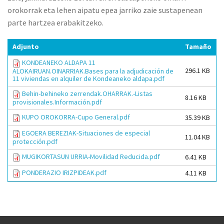
orokorrak eta lehen aipatu epea jarriko zaie sustapenean
parte hartzea erabakitzeko.
Adjunto
Tamaño
KONDEANEKO ALDAPA 11
296.1 KB
ALOKAIRUAN.OINARRIAK.Bases para la adjudicación de
11 viviendas en alquiler de Kondeaneko aldapa.pdf
Behin-behineko zerrendak.OHARRAK.-Listas
8.16 KB
provisionales.Información.pdf
KUPO OROKORRA-Cupo General.pdf
35.39 KB
EGOERA BEREZIAK-Situaciones de especial
11.04 KB
protección.pdf
MUGIKORTASUN URRIA-Movilidad Reducida.pdf
6.41 KB
PONDERAZIO IRIZPIDEAK.pdf
4.11 KB