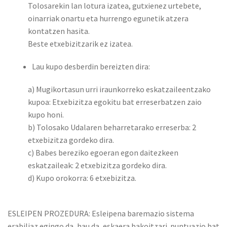
Tolosarekin lan lotura izatea, gutxienez urtebete,
oinarriak onartu eta hurrengo egunetik atzera
kontatzen hasita.
Beste etxebizitzarik ez izatea.
Lau kupo desberdin bereizten dira:
a) Mugikortasun urri iraunkorreko eskatzaileentzako
kupoa: Etxebizitza egokitu bat erreserbatzen zaio
kupo honi.
b) Tolosako Udalaren beharretarako erreserba: 2
etxebizitza gordeko dira.
c) Babes bereziko egoeran egon daitezkeen
eskatzaileak: 2 etxebizitza gordeko dira.
d) Kupo orokorra: 6 etxebizitza.
ESLEIPEN PROZEDURA: Esleipena baremazio sistema
erabiliaz egingo da, hau da, eskaera bakoitzari puntuazio bat