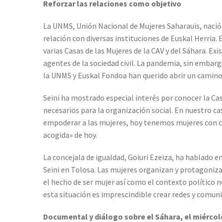
Reforzar las relaciones como objetivo
La UNMS, Unión Nacional de Mujeres Saharauis, naci
relación con diversas instituciones de Euskal Herria.
varias Casas de las Mujeres de la CAV y del Sáhara. 
agentes de la sociedad civil. La pandemia, sin embargo,
la UNMS y Euskal Fondoa han querido abrir un camino 
Seini ha mostrado especial interés por conocer la Cas
necesarios para la organización social. En nuestro ca
empoderar a las mujeres, hoy tenemos mujeres con ca
acogida» de hoy.
La concejala de igualdad, Goiuri Ezeiza, ha hablado e
Seini en Tolosa. Las mujeres organizan y protagonizan 
el hecho de ser mujer así como el contexto político n
esta situación es imprescindible crear redes y comun
Documental y diálogo sobre el Sáhara, el miérco