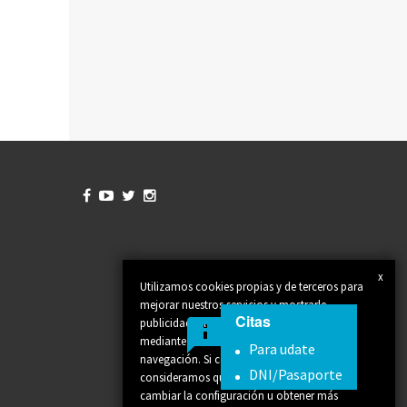




x
Utilizamos cookies propias y de terceros para
mejorar nuestros servicios y mostrarle
Citas
publicidad relacionada con sus preferencias
mediante el análisis de sus hábitos de
Para udate
navegación. Si continúa navegando,
DNI/Pasaporte
consideramos que acepta su uso. Puede
cambiar la configuración u obtener más