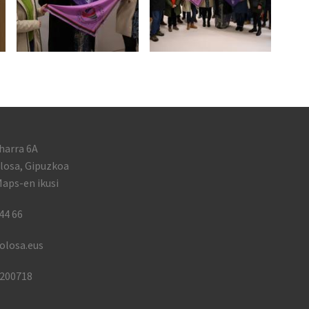
harra 6A
losa, Gipuzkoa
aps-en ikusi
44 66
olosa.eus
1200718