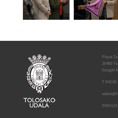
Plaza Za
20400 To
Google M
T 943 65 
udate@t
DIR3:L0