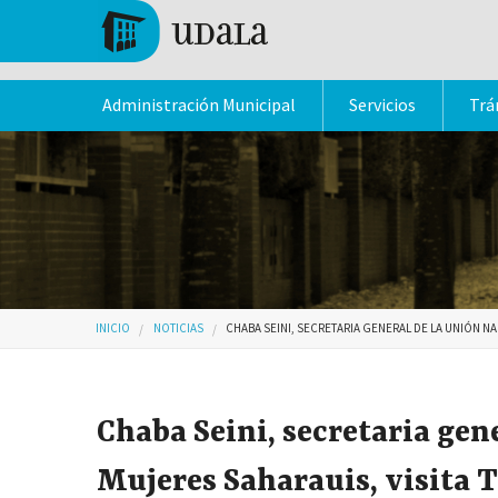
Pasar al contenido principal
Tolosa
Administración Municipal
Servicios
Trá
Usted está aquí
INICIO
NOTICIAS
CHABA SEINI, SECRETARIA GENERAL DE LA UNIÓN N
Chaba Seini, secretaria gen
Mujeres Saharauis, visita 