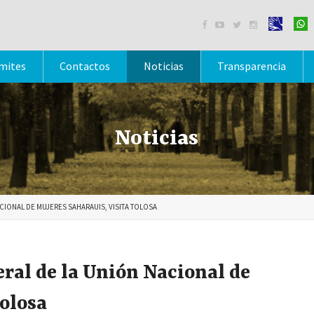




mites
Contactos
Noticias
Transparencia
Noticias
ACIONAL DE MUJERES SAHARAUIS, VISITA TOLOSA
eral de la Unión Nacional de
Tolosa