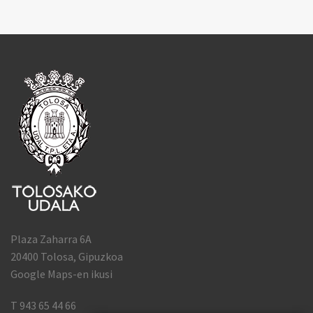
Plaza Zaharra 6A
20400 Tolosa, Gipuzkoa
Google Maps-en ikusi
T 943 65 44 66