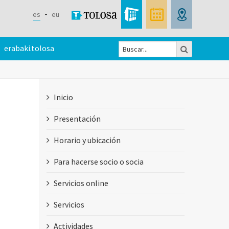
es
eu
Buscar
erabaki.tolosa
Formulario
de
Inicio
búsqueda
Presentación
Horario y ubicación
Para hacerse socio o socia
Servicios online
Servicios
Actividades