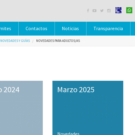




mites
Contactos
Noticias
Transparencia
NOVEDADES Y GUÍAS
NOVEDADES PARA ADULTOS/AS
o 2024
Marzo 2025
Novedades