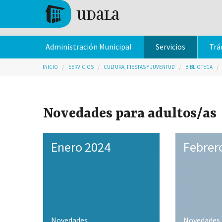
Pasar al contenido principal
Tolosa
Administración Municipal
Servicios
Trá
Usted está aquí
INICIO
SERVICIOS
CULTURA, FIESTAS Y JUVENTUD
BIBLIOTECA
Novedades para adultos/as
Enero 2024
Febrer
Novedades
Novedades