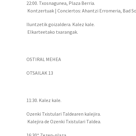
22:00. Txosnagunea, Plaza Berria.
Kontzertuak | Conciertos: Ahantzi Erromeria, Bad So
Iluntzetik goizaldera. Kalez kale.
Elkarteetako txarangak.
OSTIRAL MEHEA
OTSAILAK 13
11:30. Kalez kale.
Ozenki Txistulari Taldearen kalejira.
Kalejira de Ozenki Txistulari Taldea.
16:30* Zezen-plaza.