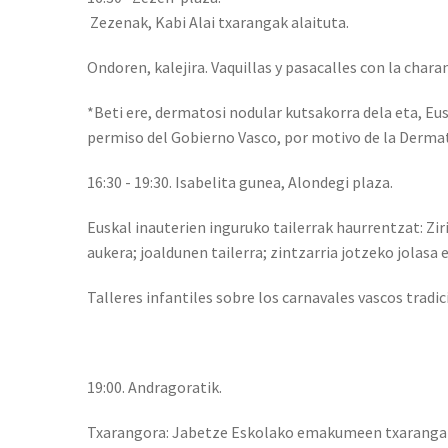
Zezenak, Kabi Alai txarangak alaituta.
Ondoren, kalejira. Vaquillas y pasacalles con la chara
*Beti ere, dermatosi nodular kutsakorra dela eta, Eus
permiso del Gobierno Vasco, por motivo de la Derma
16:30 - 19:30. Isabelita gunea, Alondegi plaza.
Euskal inauterien inguruko tailerrak haurrentzat: Z
aukera; joaldunen tailerra; zintzarria jotzeko jolasa
Talleres infantiles sobre los carnavales vascos tradic
19:00. Andragoratik.
Txarangora: Jabetze Eskolako emakumeen txarangar