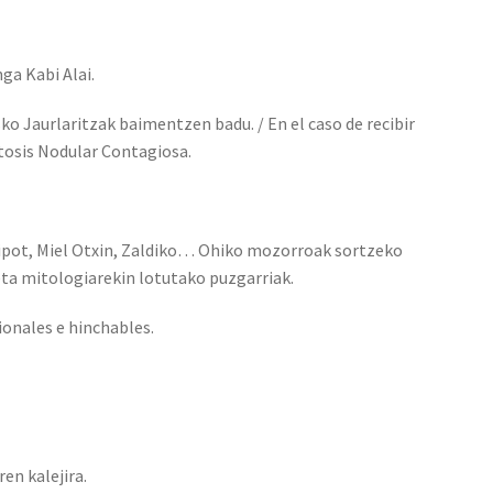
nga Kabi Alai.
ko Jaurlaritzak baimentzen badu. / En el caso de recibir
tosis Nodular Contagiosa.
iripot, Miel Otxin, Zaldiko… Ohiko mozorroak sortzeko
 eta mitologiarekin lotutako puzgarriak.
ionales e hinchables.
en kalejira.