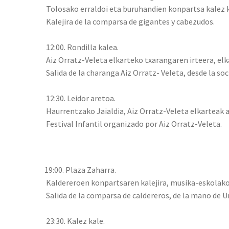
Tolosako erraldoi eta buruhandien konpartsa kalez k
Kalejira de la comparsa de gigantes y cabezudos.
12:00. Rondilla kalea.
Aiz Orratz-Veleta elkarteko txarangaren irteera, elk
Salida de la charanga Aiz Orratz- Veleta, desde la s
12:30. Leidor aretoa.
Haurrentzako Jaialdia, Aiz Orratz-Veleta elkarteak 
Festival Infantil organizado por Aiz Orratz-Veleta.
19:00. Plaza Zaharra.
Kaldereroen konpartsaren kalejira, musika-eskolako i
Salida de la comparsa de caldereros, de la mano de Ur
23:30. Kalez kale.