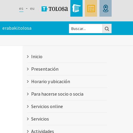
es
eu
Buscar
erabaki.tolosa
Formulario
de
Inicio
búsqueda
Presentación
Horario y ubicación
Para hacerse socio o socia
Servicios online
Servicios
Actividades