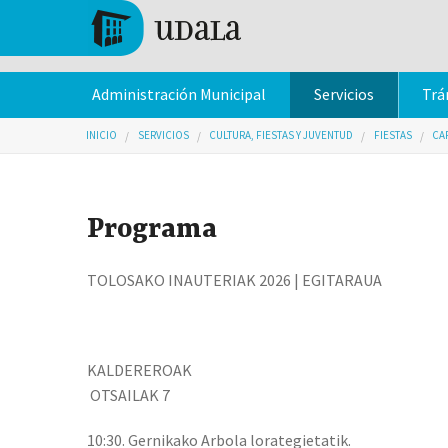
Pasar al contenido principal
Tolosa
Administración Municipal
Servicios
Trá
Usted está aquí
INICIO
SERVICIOS
CULTURA, FIESTAS Y JUVENTUD
FIESTAS
CA
Programa
TOLOSAKO INAUTERIAK 2026 | EGITARAUA
KALDEREROAK
OTSAILAK 7
10:30. Gernikako Arbola lorategietatik.