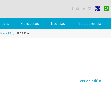




mites
Contactos
Noticias
Transparencia
RNAVALES
PROGRAMA
Ver en pdf-n