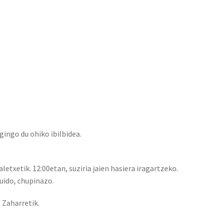
gingo du ohiko ibilbidea.
letxetik. 12:00etan, suziria jaien hasiera iragartzeko.
uido, chupinazo.
 Zaharretik.