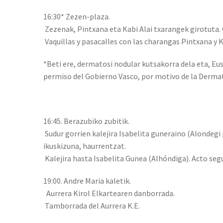
16:30* Zezen-plaza.
Zezenak, Pintxana eta Kabi Alai txarangek girotuta. 
Vaquillas y pasacalles con las charangas Pintxana y K
*Beti ere, dermatosi nodular kutsakorra dela eta, Eus
permiso del Gobierno Vasco, por motivo de la Derma
16:45. Berazubiko zubitik.
Sudur gorrien kalejira Isabelita guneraino (Alondegi
ikuskizuna, haurrentzat.
Kalejira hasta Isabelita Gunea (Alhóndiga). Acto segu
19:00. Andre Maria kaletik.
Aurrera Kirol Elkartearen danborrada.
Tamborrada del Aurrera K.E.