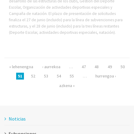
desarrollo de las estructuras de los clubs, Gestión del Deporte
Escolar, Organización de actividades deportivas especiales y
Campaña de natación. El plazo de presentación de solicitudes
finaliza el 27 de junio (incluido) para la línea de subvenciones para
estructuras, y el 28 de junio (incluido) para la tres líneas restantes
(Deporte Escolar, actividades deportivas especiales, natación).
Páginas
« lehenengoa
‹ aurrekoa
…
47
48
49
50
51
52
53
54
55
…
hurrengoa ›
azkena »
Noticias
Subvenciones